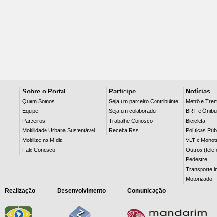
Sobre o Portal
Participe
Notícias
Quem Somos
Seja um parceiro Contribuinte
Metrô e Tre
Equipe
Seja um colaborador
BRT e Ônibu
Parceiros
Trabalhe Conosco
Bicicleta
Mobilidade Urbana Sustentável
Receba Rss
Políticas Púb
Mobilize na Mídia
VLT e Monotr
Fale Conosco
Outros (telef
Pedestre
Transporte in
Motorizado
Realização
Desenvolvimento
Comunicação