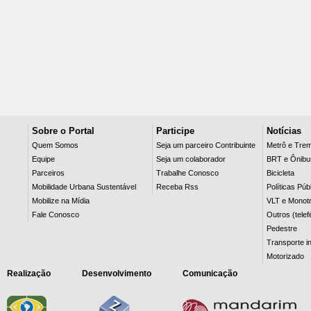
Sobre o Portal
Participe
Notícias
Quem Somos
Seja um parceiro Contribuinte
Metrô e Tre
Equipe
Seja um colaborador
BRT e Ônibu
Parceiros
Trabalhe Conosco
Bicicleta
Mobilidade Urbana Sustentável
Receba Rss
Políticas Púb
Mobilize na Mídia
VLT e Monotr
Fale Conosco
Outros (telef
Pedestre
Transporte in
Motorizado
Realização
Desenvolvimento
Comunicação