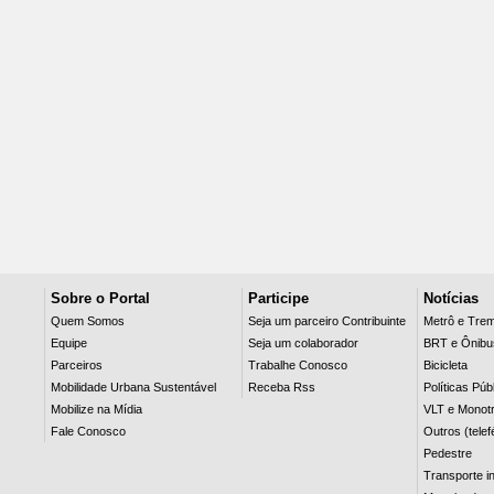
Sobre o Portal
Participe
Notícias
Quem Somos
Seja um parceiro Contribuinte
Metrô e Tre
Equipe
Seja um colaborador
BRT e Ônibu
Parceiros
Trabalhe Conosco
Bicicleta
Mobilidade Urbana Sustentável
Receba Rss
Políticas Púb
Mobilize na Mídia
VLT e Monotr
Fale Conosco
Outros (telef
Pedestre
Transporte in