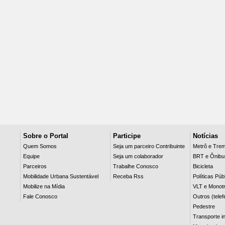
Sobre o Portal
Participe
Notícias
Quem Somos
Seja um parceiro Contribuinte
Metrô e Tre
Equipe
Seja um colaborador
BRT e Ônibu
Parceiros
Trabalhe Conosco
Bicicleta
Mobilidade Urbana Sustentável
Receba Rss
Políticas Púb
Mobilize na Mídia
VLT e Monotr
Fale Conosco
Outros (telef
Pedestre
Transporte in