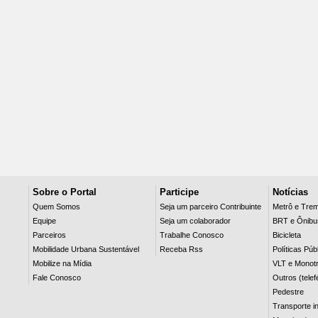
Sobre o Portal
Participe
Notícias
Quem Somos
Seja um parceiro Contribuinte
Metrô e Tre
Equipe
Seja um colaborador
BRT e Ônibu
Parceiros
Trabalhe Conosco
Bicicleta
Mobilidade Urbana Sustentável
Receba Rss
Políticas Púb
Mobilize na Mídia
VLT e Monotr
Fale Conosco
Outros (telef
Pedestre
Transporte in