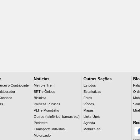
e
Notícias
Outras Seções
Blo
rceiro Contribuinte
Metrô e Trem
Estudos
Pala
olaborador
BRT e Ônibus
Estatísticas
O dir
Conosco
Bicicleta
Fotos
Mobi
ss
Políticas Públicas
Vídeos
Sam
VLT e Monotrilho
Mapas
Mila
Outros (teleférico, barcas etc)
Links Úteis
Red
Pedestre
Agenda
Transporte individual
Mobilize-se
Motorizado