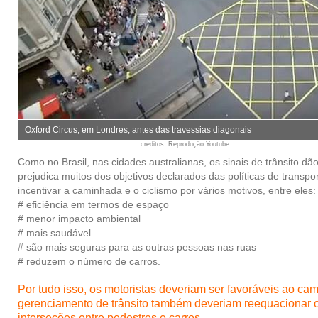
Oxford Circus, em Londres, antes das travessias diagonais
créditos
: Reprodução Youtube
Como no Brasil, nas cidades australianas, os sinais de trânsito d
prejudica muitos dos objetivos declarados das políticas de trans
incentivar a caminhada e o ciclismo por vários motivos, entre eles:
#
eficiência em termos de espaço
#
menor impacto ambiental
#
mais saudável
#
são mais seguras para as outras pessoas nas ruas
#
reduzem o número de carros.
Por tudo isso, os motoristas deveriam ser favoráveis ao cam
gerenciamento de trânsito também deveriam reequacionar os 
interseções entre pedestres e carros.