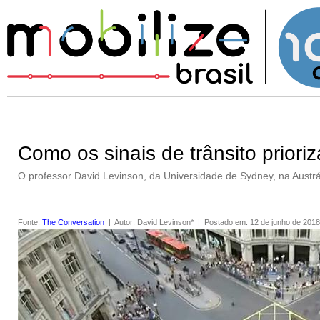
Como os sinais de trânsito prior
O professor David Levinson, da Universidade de Sydney, na Austrál
Fonte
:
The Conversation
|
Autor
:
David Levinson*
|
Postado em
:
12 de junho de 2018