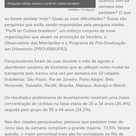
quantos dias da
Pesquisa inédita mostra o perfil do ciclista brasileiro
semana elas
créditos
: Divulgação
pedalam? O que
as fazem pedalar mais? Quais as suas dificuldades? Essas são
perguntas que estão sendo respondidas pela pesquisa inédita
“Perfil do Ciclista brasileiro”, um esforço conjunto de nove
organizações que atuam na promoção da bicicleta, o
Observatório das Metrópoles e o Programa de Pós-Graduação
em Urbanismo (PROURB/UFRJ).
Pesquisadores foram às ruas durante o mês de agosto e
abordaram usuários de bicicletas que as utilizam como modal de
transporte pelo menos uma vez por semana em 10 cidades
brasileiras: São Paulo, Rio de Janeiro, Porto Alegre, Belo
Horizonte, Salvador, Recife, Brasília, Manaus, Aracajú e Niterói.
Os resultados preliminares do levantamento mostram uma maior
concentração de ciclistas na faixa etária de 25 a 34 anos (36,4%),
seguida pelo grupo de 35 a 44 anos (24,2%).
Nas dez cidades pesquisadas, pessoas que pedalam mais de
cinco dias da semana compõem a grande maioria: 73,6%. Nesse
quesito, o maior percentual mais alto foi constatado no Rio de