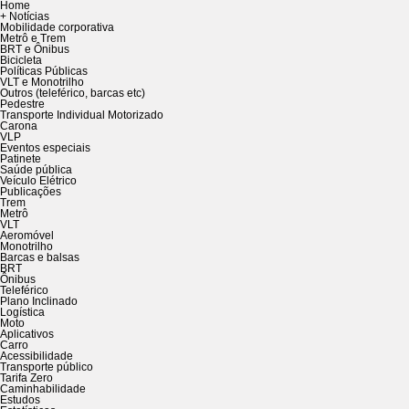
Home
+ Notícias
Mobilidade corporativa
Metrô e Trem
BRT e Ônibus
Bicicleta
Políticas Públicas
VLT e Monotrilho
Outros (teleférico, barcas etc)
Pedestre
Transporte Individual Motorizado
Carona
VLP
Eventos especiais
Patinete
Saúde pública
Veículo Elétrico
Publicações
Trem
Metrô
VLT
Aeromóvel
Monotrilho
Barcas e balsas
BRT
Ônibus
Teleférico
Plano Inclinado
Logística
Moto
Aplicativos
Carro
Acessibilidade
Transporte público
Tarifa Zero
Caminhabilidade
Estudos