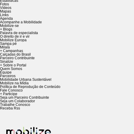
Estatísticas
Fotos
Vídeos
Mapas
Links
Agenda
Acompanhe a Mobilidade
Mobilize-se
+ Blogs
Palavra de especialista
O direito de ir e vir
Mobilize Europa
Sampa pé
Milalá
+ Campanhas
Calçadas do Brasil
Parceiro Contribuinte
Sinalize
+ Sobre o Portal
Quem Somos
Equipe
Parceiros
Mobilidade Urbana Sustentável
Mobilize na Mídia
Política de Reprodução de Conteúdo
Fale Conosco
+ Participe
Seja um Parceiro Contribuinte
Seja um Colaborador
Trabalhe Conosco
Receba Rss