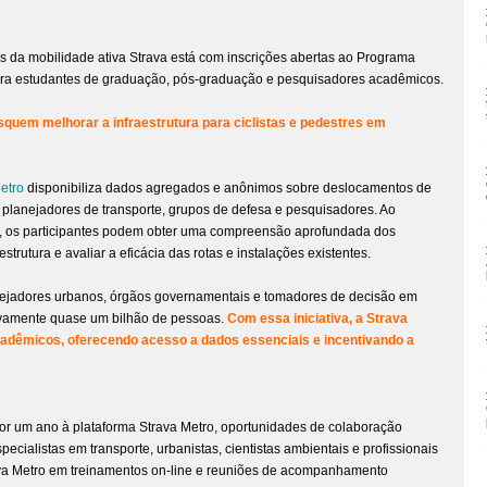
tos da mobilidade ativa Strava está com inscrições abertas ao Programa
ara estudantes de graduação, pós-graduação e pesquisadores acadêmicos.
squem melhorar a infraestrutura para ciclistas e pedestres em
etro
disponibiliza dados agregados e anônimos sobre deslocamentos de
a planejadores de transporte, grupos de defesa e pesquisadores. Ao
o, os participantes podem obter uma compreensão aprofundada dos
strutura e avaliar a eficácia das rotas e instalações existentes.
anejadores urbanos, órgãos governamentais e tomadores de decisão em
tivamente quase um bilhão de pessoas.
Com essa iniciativa, a Strava
cadêmicos, oferecendo acesso a dados essenciais e incentivando a
or um ano à plataforma Strava Metro, oportunidades de colaboração
ecialistas em transporte, urbanistas, cientistas ambientais e profissionais
ava Metro em treinamentos on-line e reuniões de acompanhamento