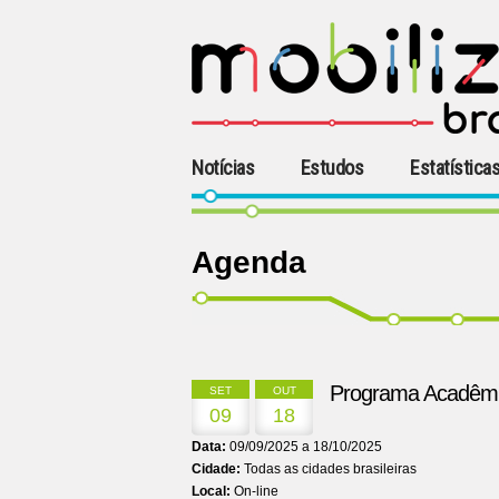
Notícias
Estudos
Estatística
Agenda
Programa Acadêmic
SET
OUT
09
18
Data:
09/09/2025 a 18/10/2025
Cidade:
Todas as cidades brasileiras
Local:
On-line