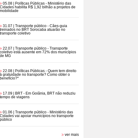
05.08 | Políticas Públicas
- Ministério das
Cidades habilita R$ 1,92 bilhão a projetos de
mobilidade
31.07 | Transporte público
- Cães-guia
treinados no BRT Sorocaba atuarão no
transporte coletivo
22.07 | Transporte público
- Transporte
coletivo está ausente em 72% dos municípios
de MG
22.08 | Políticas Públicas
- Quem tem direito
à gratuidade no transporte? Como obter o
benefício?*
17.09 | BRT
- Em Goiânia, BRT não reduziu
tempo de viagens
01.06 | Transporte público
- Ministério das
Cidades vai apoiar municípios no transporte
público
ver mais