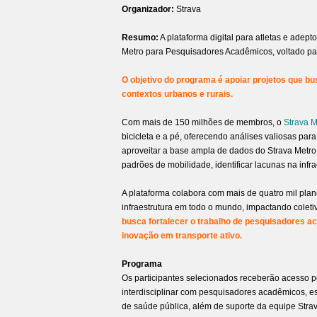
Organizador:
Strava
Resumo:
A plataforma digital para atletas e adep
Metro para Pesquisadores Acadêmicos, voltado p
O objetivo do programa é apoiar projetos que bu
contextos urbanos e rurais.
Com mais de 150 milhões de membros, o
Strava M
bicicleta e a pé, oferecendo análises valiosas par
aproveitar a base ampla de dados do Strava Metr
padrões de mobilidade, identificar lacunas na infrae
A plataforma colabora com mais de quatro mil pl
infraestrutura em todo o mundo, impactando cole
busca fortalecer o trabalho de pesquisadores a
inovação em transporte ativo.
Programa
Os participantes selecionados receberão acesso p
interdisciplinar com pesquisadores acadêmicos, esp
de saúde pública, além de suporte da equipe Str