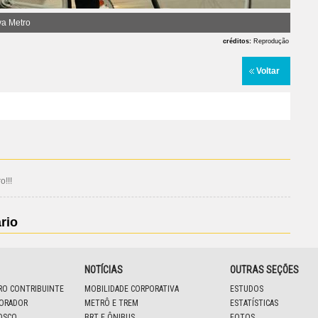
va Metro
créditos:
Reprodução
Voltar
!!!
rio
NOTÍCIAS
OUTRAS SEÇÕES
IRO CONTRIBUINTE
MOBILIDADE CORPORATIVA
ESTUDOS
BORADOR
METRÔ E TREM
ESTATÍSTICAS
OSCO
BRT E ÔNIBUS
FOTOS