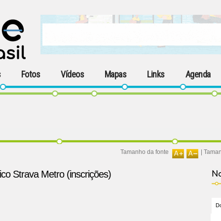
s
Fotos
Vídeos
Mapas
Links
Agenda
Tamanho da fonte
|
Taman
o Strava Metro (inscrições)
No
Do