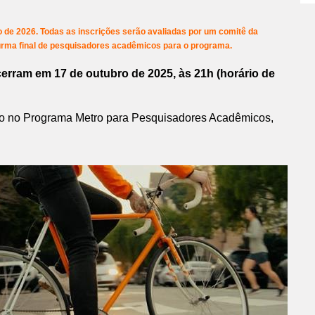
io de 2026. Todas as inscrições serão avaliadas por um comitê da
 turma final de pesquisadores acadêmicos para o programa.
cerram em 17 de outubro de 2025, às 21h (horário de
ção no Programa Metro para Pesquisadores Acadêmicos,