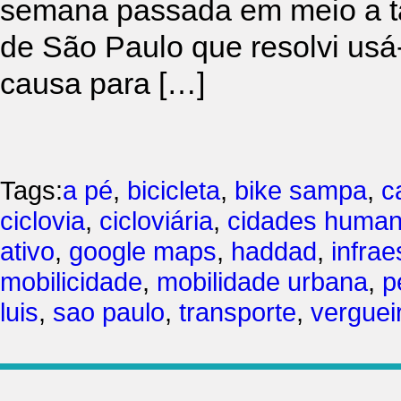
semana passada em meio a ta
de São Paulo que resolvi usá-
causa para […]
Tags:
a pé
,
bicicleta
,
bike sampa
,
c
ciclovia
,
cicloviária
,
cidades huma
ativo
,
google maps
,
haddad
,
infrae
mobilicidade
,
mobilidade urbana
,
p
luis
,
sao paulo
,
transporte
,
verguei