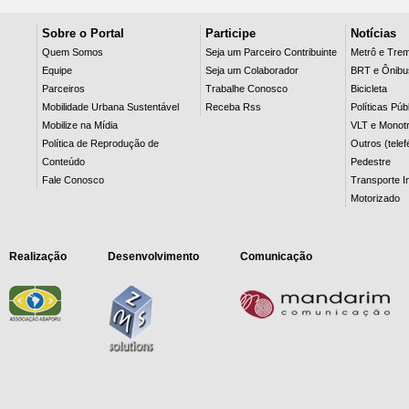
Sobre o Portal
Participe
Notícias
Quem Somos
Seja um Parceiro Contribuinte
Metrô e Tre
Equipe
Seja um Colaborador
BRT e Ônibu
Parceiros
Trabalhe Conosco
Bicicleta
Mobilidade Urbana Sustentável
Receba Rss
Políticas Púb
Mobilize na Mídia
VLT e Monotr
Política de Reprodução de
Outros (telef
Conteúdo
Pedestre
Fale Conosco
Transporte In
Motorizado
Realização
Desenvolvimento
Comunicação