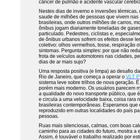
câncer de pulmão e acidente vascular cerebra
Nestes dias de inverno e inversões térmicas, o
saude de milhões de pessoas que vivem nas
brasileiras, onde outros milhões de carros, m
ônibus jogam diariamente toneladas de gases
particulado. Pedestres, ciclistas e, especial
de ônibus urbanos sofrem os efeitos desse 
coletivo: olhos vermelhos, tosse, respiração o
sintomas. Pergunta simples: por que não redu
frota de veículos automotores nas cidades, p
dias de ar mais sujo?
Uma resposta positiva (e limpa) ao desafio d
Rio de Janeiro, que começa a operar o
VLT P
sistema leve sobre trilhos de nova geração. 
porém mais moderno. Os usuários parecem mu
a qualidade do novo transporte público, que é 
e circula a uma velocidade baixa, coisa rara 
brasileiras contemporâneas. Esperamos que 
reproduzido em outras localidades do país p
pessoas.
Ruas mais silenciosas, calmas, com boas cal
caminho para as cidades do futuro, mostra a 
Assim, é louvável o trabalho realizado por es