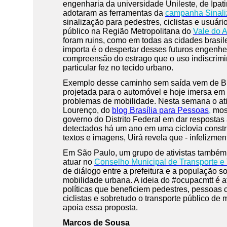
engenharia da universidade Unileste, de Ipat
adotaram as ferramentas da
campanha Sinali
sinalização para pedestres, ciclistas e usuári
público na Região Metropolitana do
Vale do 
foram ruins, como em todas as cidades brasil
importa é o despertar desses futuros engenhe
compreensão do estrago que o uso indiscrimi
particular fez no tecido urbano.
Exemplo desse caminho sem saída vem de Bra
projetada para o automóvel e hoje imersa e
problemas de mobilidade. Nesta semana o ati
Lourenço, do
blog Brasília para Pessoas
,
most
governo do Distrito Federal em dar resposta
detectados há um ano em uma ciclovia const
textos e imagens, Uirá revela que - infelizme
Em São Paulo, um grupo de ativistas também 
atuar no
Conselho Municipal de Transporte e
de diálogo entre a prefeitura e a população s
mobilidade urbana. A ideia do #ocupacmtt é at
políticas que beneficiem pedestres, pessoas 
ciclistas e sobretudo o transporte público de
apoia essa proposta.
Marcos de Sousa