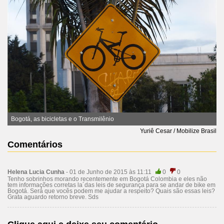
Bogotá, as bicicletas e o Transmilênio
Yuriê Cesar / Mobilize Brasil
Comentários
Helena Lucia Cunha
- 01 de Junho de 2015 às 11:11
0
0
Tenho sobrinhos morando recentemente em Bogotá Colombia e eles não
tem informações corretas la´das leis de segurança para se andar de bike em
Bogotá. Será que vocês podem me ajudar a respeito? Quais são essas leis?
Grata aguardo retorno breve. Sds