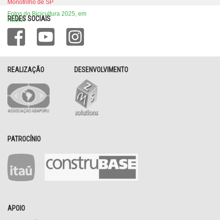
Monotrilho de SP
Fotos do Bicicultura 2025, em
REDES SOCIAIS
Niterói
REALIZAÇÃO
DESENVOLVIMENTO
PATROCÍNIO
APOIO