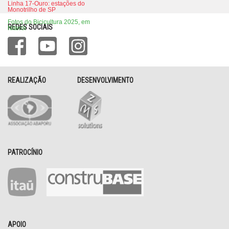
Linha 17-Ouro: estações do
Monotrilho de SP
Fotos do Bicicultura 2025, em
REDES SOCIAIS
Niterói
REALIZAÇÃO
DESENVOLVIMENTO
PATROCÍNIO
APOIO