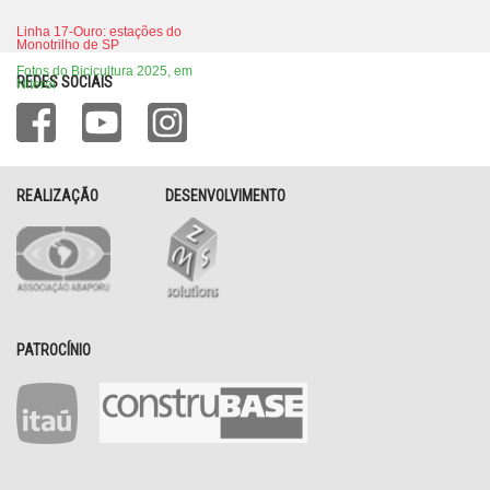
Linha 17-Ouro: estações do
Monotrilho de SP
Fotos do Bicicultura 2025, em
REDES SOCIAIS
Niterói
REALIZAÇÃO
DESENVOLVIMENTO
PATROCÍNIO