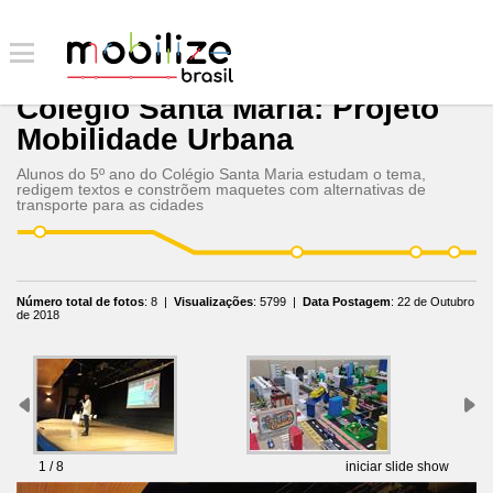
Colégio Santa Maria: Projeto
Mobilidade Urbana
Alunos do 5º ano do Colégio Santa Maria estudam o tema,
redigem textos e constrõem maquetes com alternativas de
transporte para as cidades
Número total de fotos
:
8
|
Visualizações
:
5799
|
Data Postagem
:
22 de Outubro
de 2018
1 / 8
iniciar slide show