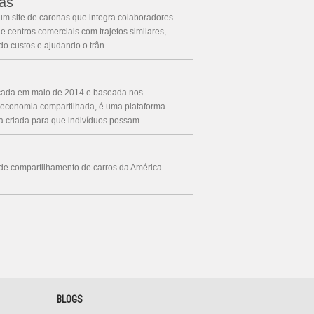
as
um site de caronas que integra colaboradores
 centros comerciais com trajetos similares,
o custos e ajudando o trân...
nçada em maio de 2014 e baseada nos
a economia compartilhada, é uma plataforma
ta criada para que indivíduos possam ...
 de compartilhamento de carros da América
BLOGS