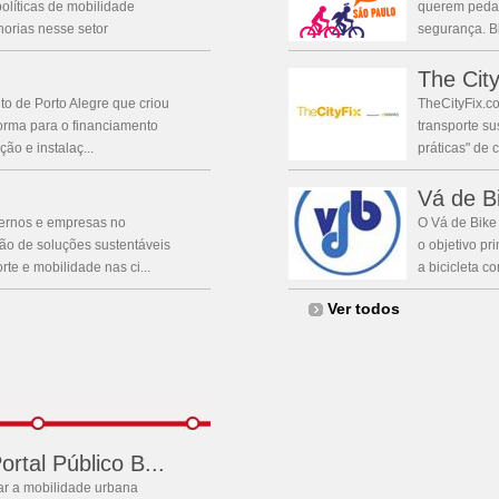
olíticas de mobilidade
querem pedal
orias nesse setor
segurança. Blo
The City
o de Porto Alegre que criou
TheCityFix.co
orma para o financiamento
transporte su
ção e instalaç...
práticas" de
Vá de B
vernos e empresas no
O Vá de Bike 
ão de soluções sustentáveis
o objetivo p
te e mobilidade nas ci...
a bicicleta c
Ver todos
ortal Público B...
ar a mobilidade urbana