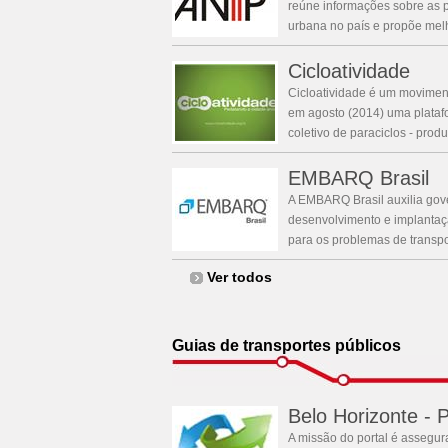
reúne informações sobre as p
urbana no país e propõe melh
Cicloatividade
Cicloatividade é um moviment
em agosto (2014) uma plataf
coletivo de paraciclos - produ
EMBARQ Brasil
A EMBARQ Brasil auxilia go
desenvolvimento e implantaç
para os problemas de transpor
Ver todos
Guias de transportes públicos
Belo Horizonte - P
A missão do portal é assegur