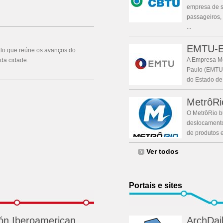
empresa de se
passageiros,
...
EMTU-Em
ulo que reúne os avanços do
A Empresa Me
da cidade.
Paulo (EMTU/
do Estado de 
MetrôRi
O MetrôRio b
deslocamento
de produtos e
Ver todos
Portais e sites
ón Iberoamerican...
ArchDai