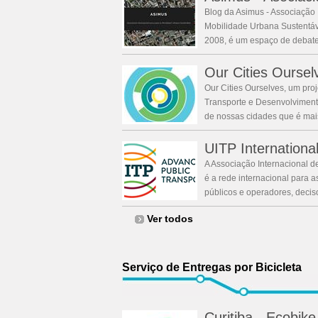
Blog da Asimus - Associação
Mobilidade Urbana Sustentáv
2008, é um espaço de debate 
Our Cities Oursel
Our Cities Ourselves, um proje
Transporte e Desenvolviment
de nossas cidades que é mais
UITP International
A Associação Internacional d
é a rede internacional para a
públicos e operadores, decisor
Ver todos
Serviço de Entregas por Bicicleta
Curitiba - Ecobike 