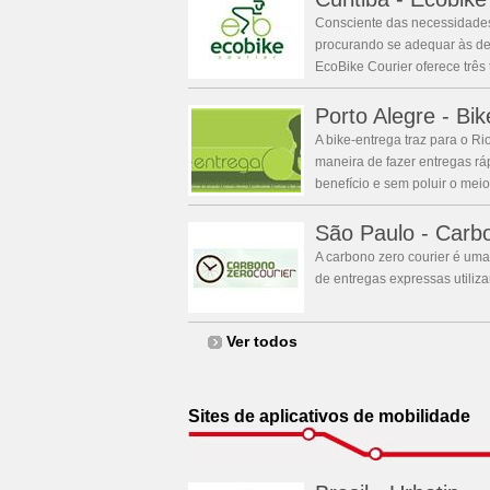
Consciente das necessidades
procurando se adequar às de
EcoBike Courier oferece três t
Porto Alegre - Bik
A bike-entrega traz para o R
maneira de fazer entregas rá
benefício e sem poluir o mei
São Paulo - Carbo
A carbono zero courier é uma
de entregas expressas utiliz
Ver todos
Sites de aplicativos de mobilidade