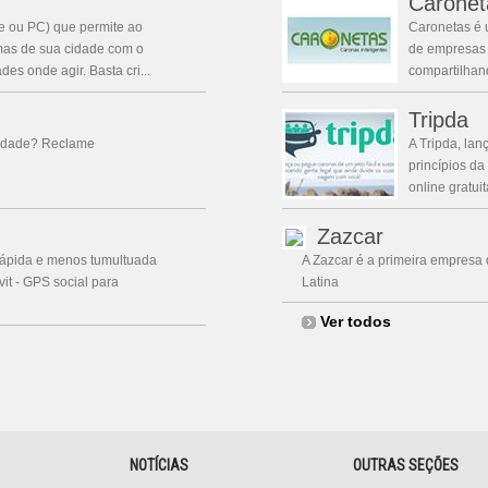
Caronet
e ou PC) que permite ao
Caronetas é 
mas de sua cidade com o
de empresas e
es onde agir. Basta cri...
compartilhand
Tripda
cidade? Reclame
A Tripda, la
princípios d
online gratui
Zazcar
 rápida e menos tumultuada
A Zazcar é a primeira empresa
it - GPS social para
Latina
Ver todos
NOTÍCIAS
OUTRAS SEÇÕES