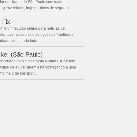
ar na cidade de São Paulo com mais
g traz relatos, trajetos, dicas de seguran...
 Fix
m é um recurso online para notícias de
stentável, pesquisa e soluções de "melhores
 cidades do mundo todo
ike! (São Paulo)
foi criado pelo cicloativista Willian Cruz e tem
rincipal de ajudar quem está começando a usar
omo meio de transpor...