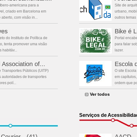
 Ibero-americana para a
Site de arqui
el, criado em Barcelona em
urbano, mobil
aberto, com visão in...
outros temas
ves
Bike é L
to do Instituto de Política de
Portal encab
o, tenta promover uma visão
para falar sob
 habitáv...
lazer.
 Association of...
Escola d
e Transportes Públicos (UITP)
O site Escola
s autoridades de transportes
em capítulos
es polí...
ordem que pos
Ver todos
Serviços de Acessibilid
Courier - (41)...
AACD - 