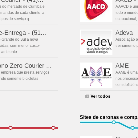
 do mercado de Curitiba e
A AACD é uma
mandas de cada cliente, a
todo o mundo.
ipos de serviço q...
ocupacional, 
e-Entrega - (51...
Adeva
io Grande do Sul a nova
Associação pa
pidas, com menor custo-
treinamento 
o-ambiente
no Zero Courier ...
AME
 empresa que presta serviços
A AME é uma e
ando somente bicicletas
nos processo
com deficiên
Ver todos
Sites de caronas e comp