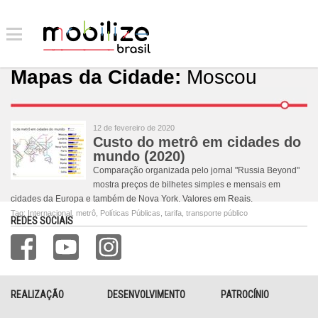
Mapas da Cidade:
Moscou
12 de fevereiro de 2020
Custo do metrô em cidades do
mundo (2020)
Comparação organizada pelo jornal "Russia Beyond"
mostra preços de bilhetes simples e mensais em
cidades da Europa e também de Nova York. Valores em Reais.
Tag:
Internacional
,
metrô
,
Políticas Públicas
,
tarifa
,
transporte público
REDES SOCIAIS
REALIZAÇÃO
DESENVOLVIMENTO
PATROCÍNIO