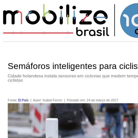
Semáforos inteligentes para cicl
Cidade holandesa instala sensores em ciclovias que medem tempe
ciclistas
Fonte
:
El País
|
Autor
:
Isabel Ferrer
|
Postado em
:
24 de março de 2017