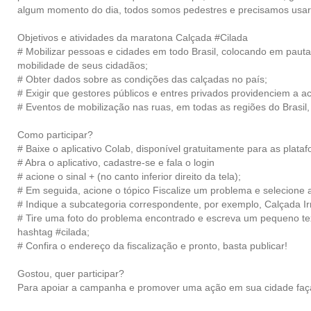
algum momento do dia, todos somos pedestres e precisamos usar o
Objetivos e atividades da maratona Calçada #Cilada
#
Mobilizar pessoas e cidades em todo Brasil, colocando em paut
mobilidade de seus cidadãos;
#
Obter dados sobre as condições das calçadas no país;
#
Exigir que gestores públicos e entres privados providenciem a ace
#
Eventos de mobilização nas ruas, em todas as regiões do Brasil,
Como participar?
#
Baixe o aplicativo
Colab
, disponível gratuitamente para as plata
#
Abra o aplicativo, cadastre-se e fala o login
#
acione o sinal
+
(no canto inferior direito da tela);
#
Em seguida, acione o tópico Fiscalize um problema e selecione 
#
Indique a subcategoria correspondente, por exemplo,
Calçada Ir
#
Tire uma foto do problema encontrado e escreva um pequeno text
hashtag
#cilada
;
#
Confira o endereço da fiscalização e pronto, basta publicar!
Gostou, quer participar?
Para apoiar a campanha e promover uma ação em sua cidade faça