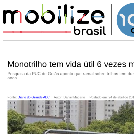
Monotrilho tem vida útil 6 vezes 
Pesquisa da PUC de Goiás aponta que ramal sobre trilhos tem du
anos
Fonte
:
Diário do Grande ABC
|
Autor
:
Daniel Macário
|
Postado em
:
24 de abril de 20