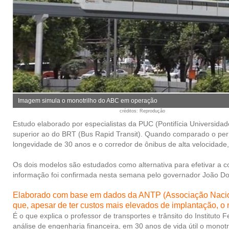
Imagem simula o monotrilho do ABC em operação
créditos
: Reprodução
Estudo elaborado por especialistas da PUC (Pontifícia Universidad
superior ao do BRT (Bus Rapid Transit). Quando comparado o per
longevidade de 30 anos e o corredor de ônibus de alta velocidad
Os dois modelos são estudados como alternativa para efetivar a co
informação foi confirmada nesta semana pelo governador João Dori
Elaborado com base em dados da ANTP (Associação Naciona
que, apesar de ter custos mais elevados de implantação, o
É o que explica o professor de transportes e trânsito do Institut
análise de engenharia financeira, em 30 anos de vida útil o mono