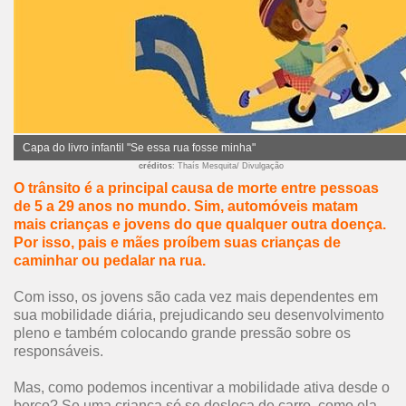
Capa do livro infantil "Se essa rua fosse minha"
créditos
: Thaís Mesquita/ Divulgação
O trânsito é a principal causa de morte entre pessoas
de 5 a 29 anos no mundo. Sim, automóveis matam
mais crianças e jovens do que qualquer outra doença.
Por isso, pais e mães proíbem suas crianças de
caminhar ou pedalar na rua.
Com isso, os jovens são cada vez mais dependentes em
sua mobilidade diária, prejudicando seu desenvolvimento
pleno e também colocando grande pressão sobre os
responsáveis.
Mas, como podemos incentivar a mobilidade ativa desde o
berço? Se uma criança só se desloca de carro, como ela