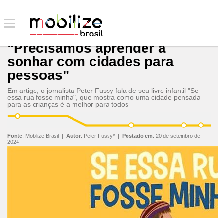
"Precisamos aprender a
sonhar com cidades para
pessoas"
Em artigo, o jornalista Peter Fussy fala de seu livro infantil "Se
essa rua fosse minha", que mostra como uma cidade pensada
para as crianças é a melhor para todos
Fonte
:
Mobilize Brasil
|
Autor
:
Peter Füssy*
|
Postado em
:
20 de setembro de
2024