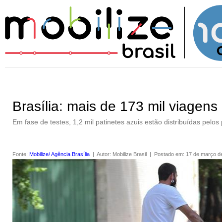
Brasília: mais de 173 mil viagens
Em fase de testes, 1,2 mil patinetes azuis estão distribuídas pelos 
Fonte
:
Mobilize/ Agência Brasília
|
Autor
:
Mobilize Brasil
|
Postado em
:
17 de março d