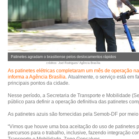
Patinetes agradam o brasiliense pelos deslocamentos rápidos
créditos
: Joel Rodrigues/ Agência Brasília
As patinetes elétricas completaram um mês de operação na c
informa a Agência Brasília.
Atualmente, o serviço está em fa
principais pontos da cidade.
Nesse período, a Secretaria de Transporte e Mobilidade 
público para definir a operação definitiva das patinetes com
As patinetes azuis são fornecidas pela Semob-DF por meio 
“Vimos que houve uma boa aceitação do uso de patinetes po
percursos para o trabalho, inclusive, fazendo integração com
Transporte e Mobilidade, Zeno Gonçalves.