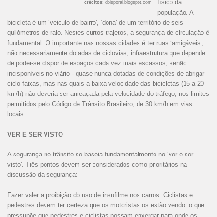
físico da
créditos
: doisporai.blogspot.com
população. A
bicicleta é um ‘veiculo de bairro', ‘dona' de um território de seis
quilômetros de raio. Nestes curtos trajetos, a segurança de circulação é
fundamental. O importante nas nossas cidades é ter ruas ‘amigáveis',
não necessariamente dotadas de ciclovias, infraestrutura que depende
de poder-se dispor de espaços cada vez mais escassos, senão
indisponíveis no viário - quase nunca dotadas de condições de abrigar
ciclo faixas, mas nas quais a baixa velocidade das bicicletas (15 a 20
km/h) não deveria ser ameaçada pela velocidade do tráfego, nos limites
permitidos pelo Código de Trânsito Brasileiro, de 30 km/h em vias
locais.
VER E SER VISTO
A segurança no trânsito se baseia fundamentalmente no ‘ver e ser
visto'. Três pontos devem ser considerados como prioritários na
discussão da segurança:
Fazer valer a proibição do uso de insufilme nos carros. Ciclistas e
pedestres devem ter certeza que os motoristas os estão vendo, o que
pressupõe que pedestres e ciclistas possam enxergar para onde os