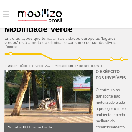
Mobilidade Verde
Entre as ações que tornaram as cidades europeias 'lugares
verdes' está a meta de eliminar o consumo de combustíveis
fósseis.
|
Autor
:
Diário do Grande ABC
|
Postado em
:
15 de julho de 2011
O EXÉRCITO
DOS INVISÍVEIS
O estímulo ao
transporte não
motorizado ajuda
a proteger o meio
ambiente e ainda
melhora do
condicionamento
Aluguel de Bicicletas em Barcelona