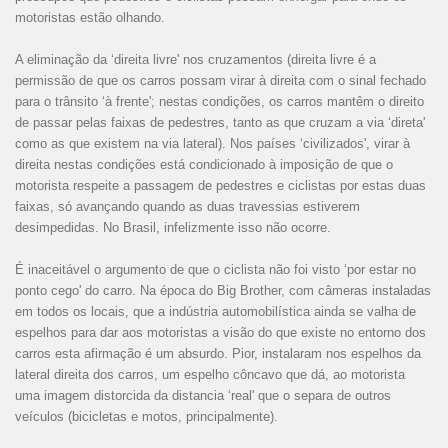
motoristas estão olhando.
A eliminação da ‘direita livre' nos cruzamentos (direita livre é a
permissão de que os carros possam virar à direita com o sinal fechado
para o trânsito ‘à frente'; nestas condições, os carros mantêm o direito
de passar pelas faixas de pedestres, tanto as que cruzam a via ‘direta'
como as que existem na via lateral). Nos países ‘civilizados', virar à
direita nestas condições está condicionado à imposição de que o
motorista respeite a passagem de pedestres e ciclistas por estas duas
faixas, só avançando quando as duas travessias estiverem
desimpedidas. No Brasil, infelizmente isso não ocorre.
É inaceitável o argumento de que o ciclista não foi visto ‘por estar no
ponto cego' do carro. Na época do Big Brother, com câmeras instaladas
em todos os locais, que a indústria automobilística ainda se valha de
espelhos para dar aos motoristas a visão do que existe no entorno dos
carros esta afirmação é um absurdo. Pior, instalaram nos espelhos da
lateral direita dos carros, um espelho côncavo que dá, ao motorista
uma imagem distorcida da distancia ‘real' que o separa de outros
veículos (bicicletas e motos, principalmente).