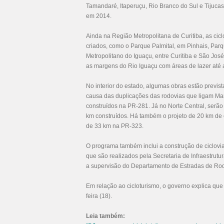
Tamandaré, Itaperuçu, Rio Branco do Sul e Tijucas
em 2014.
Ainda na Região Metropolitana de Curitiba, as ci
criados, como o Parque Palmital, em Pinhais, Par
Metropolitano do Iguaçu, entre Curitiba e São Jos
as margens do Rio Iguaçu com áreas de lazer até 
No interior do estado, algumas obras estão previst
causa das duplicações das rodovias que ligam Ma
construídos na PR-281. Já no Norte Central, serã
km construídos. Há também o projeto de 20 km de 
de 33 km na PR-323.
O programa também inclui a construção de ciclovia
que são realizados pela Secretaria de Infraestrutu
a supervisão do Departamento de Estradas de R
Em relação ao cicloturismo, o governo explica que 
feira (18).
Leia também: