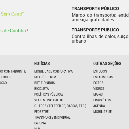
TRANSPORTE PÚBLICO
l Sem Carro"
Marco do transporte: enti
ameaça gratuidades
TRANSPORTE PÚBLICO
s de Curitiba?
Contra ilhas de calor, suíço
urbano
NOTÍCIAS
OUTRAS SEÇÕES
IRO CONTRIBUINTE
MOBILIDADE CORPORATIVA
ESTUDOS
BORADOR
METRÔ E TREM
ESTATÍSTICAS
OSCO
BRT E ÔNIBUS
FOTOS
BICICLETA
VÍDEOS
POLÍTICAS PÚBLICAS
MAPAS
VLT E MONOTRILHO
LINKS ÚTEIS
OUTROS (TELEFÉRICO, BARCAS, ETC.)
AGENDA
PEDESTRE
MOBILIZE-SE
TRANSPORTE INDIVIDUAL
CARONA