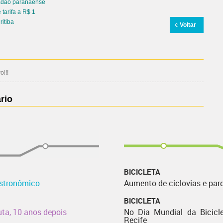
dadão paranaense
tarifa a R$ 1
ritiba
Voltar
!!!
rio
BICICLETA
astronômico
Aumento de ciclovias e par
BICICLETA
uta, 10 anos depois
No Dia Mundial da Bicicle
Recife