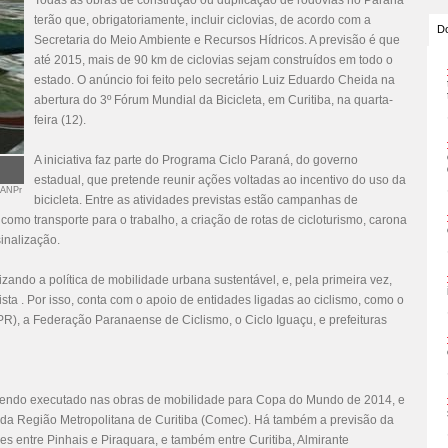
Todas as obras de construção ou duplicação de rodovias no Paraná
terão que, obrigatoriamente, incluir ciclovias, de acordo com a
Do
Secretaria do Meio Ambiente e Recursos Hídricos. A previsão é que
até 2015, mais de 90 km de ciclovias sejam construídos em todo o
estado. O anúncio foi feito pelo secretário Luiz Eduardo Cheida na
abertura do 3º Fórum Mundial da Bicicleta, em Curitiba, na quarta-
feira (12).
A iniciativa faz parte do Programa Ciclo Paraná, do governo
estadual, que pretende reunir ações voltadas ao incentivo do uso da
 ANPr
bicicleta. Entre as atividades previstas estão campanhas de
 como transporte para o trabalho, a criação de rotas de cicloturismo, carona
sinalização.
zando a política de mobilidade urbana sustentável, e, pela primeira vez,
sta . Por isso, conta com o apoio de entidades ligadas ao ciclismo, como o
R), a Federação Paranaense de Ciclismo, o Ciclo Iguaçu, e prefeituras
sendo executado nas obras de mobilidade para Copa do Mundo de 2014, e
da Região Metropolitana de Curitiba (Comec). Há também a previsão da
es entre Pinhais e Piraquara, e também entre Curitiba, Almirante