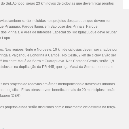
 do Sul. Ao todo, serão 23 km novos de ciclovias que devem ficar prontos
clovias também serão incluídas nos projetos dos parques que devem ser
que Piraquara, Parque Itaqui, em São José dos Pinhais, Parque
é dos Pinhais, e Área de Interesse Especial do Rio Iguaçu, que deve ocupar
a Lapa.
as. Nas regiões Norte e Noroeste, 10 km de ciclovias devem ser criados por
ringá a Paiçandu e Londrina a Cambé. No Oeste, 2 km de ciclovia vão ser
o 5 km entre Mauá da Serra e Guarapuava. Nos Campos Gerais, serão 1,9
ciclovias na duplicação da PR-445, que liga Mauá da Serra a Londrina e
s nos projetos de rodovias em áreas metropolitanas e travessias urbanas
ra e Logística. Estas obras devem beneficiar mais de 20 municípios e terão
odagem (DER).
os projetos ainda serão discutidos com o movimento cicloativista na terça-