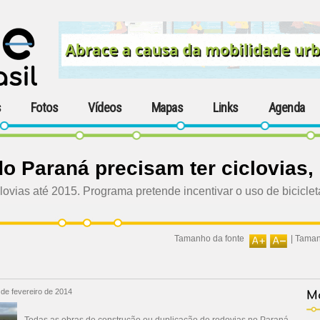
s
Fotos
Vídeos
Mapas
Links
Agenda
o Paraná precisam ter ciclovias,
ovias até 2015. Programa pretende incentivar o uso de bicicle
Tamanho da fonte
|
Taman
 de fevereiro de 2014
Ma