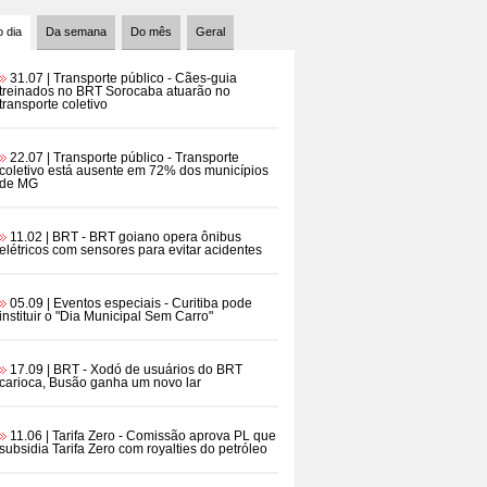
 dia
Da semana
Do mês
Geral
31.07 | Transporte público
- Cães-guia
treinados no BRT Sorocaba atuarão no
transporte coletivo
22.07 | Transporte público
- Transporte
coletivo está ausente em 72% dos municípios
de MG
11.02 | BRT
- BRT goiano opera ônibus
elétricos com sensores para evitar acidentes
05.09 | Eventos especiais
- Curitiba pode
instituir o "Dia Municipal Sem Carro"
17.09 | BRT
- Xodó de usuários do BRT
carioca, Busão ganha um novo lar
11.06 | Tarifa Zero
- Comissão aprova PL que
subsidia Tarifa Zero com royalties do petróleo