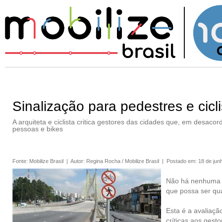
Sinalização para pedestres e cicl
A arquiteta e ciclista critica gestores das cidades que, em desacor
pessoas e bikes
Fonte
:
Mobilize Brasil
|
Autor
:
Regina Rocha / Mobilize Brasil
|
Postado em
:
18 de jun
Não há nenhuma ci
que possa ser qu
Esta é a avaliação
críticas aos gest