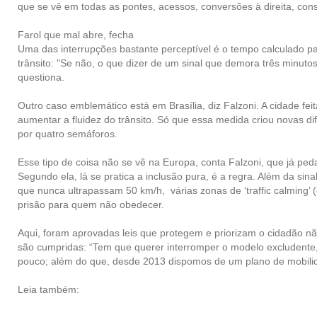
que se vê em todas as pontes, acessos, conversões à direita, cons
Farol que mal abre, fecha
Uma das interrupções bastante perceptível é o tempo calculado p
trânsito: "Se não, o que dizer de um sinal que demora três minutos 
questiona.
Outro caso emblemático está em Brasília, diz Falzoni. A cidade fei
aumentar a fluidez do trânsito. Só que essa medida criou novas dif
por quatro semáforos.
Esse tipo de coisa não se vê na Europa, conta Falzoni, que já peda
Segundo ela, lá se pratica a inclusão pura, é a regra. Além da s
que nunca ultrapassam 50 km/h, várias zonas de ‘traffic calming’ 
prisão para quem não obedecer.
Aqui, foram aprovadas leis que protegem e priorizam o cidadão não 
são cumpridas: “Tem que querer interromper o modelo excludente, qu
pouco; além do que, desde 2013 dispomos de um plano de mobilidad
Leia também: