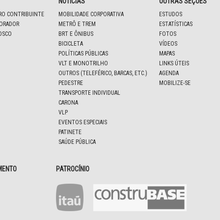
NOTÍCIAS
OUTRAS SEÇÕES
IRO CONTRIBUINTE
MOBILIDADE CORPORATIVA
ESTUDOS
BORADOR
METRÔ E TREM
ESTATÍSTICAS
OSCO
BRT E ÔNIBUS
FOTOS
BICICLETA
VÍDEOS
POLÍTICAS PÚBLICAS
MAPAS
VLT E MONOTRILHO
LINKS ÚTEIS
OUTROS (TELEFÉRICO, BARCAS, ETC.)
AGENDA
PEDESTRE
MOBILIZE-SE
TRANSPORTE INDIVIDUAL
CARONA
VLP
EVENTOS ESPECIAIS
PATINETE
SAÚDE PÚBLICA
MENTO
PATROCÍNIO