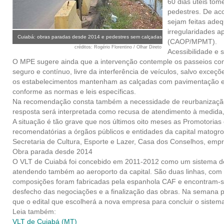
60 dias úteis tom
pedestres. De aco
sejam feitas ade
irregularidades a
Cuiabá: obras paradas desde 2014 e pedestres sem calçadas
(CAOP/MPMT).
créditos
: Rogério Florentino / Olhar Direto
Acessibilidade e 
O MPE sugere ainda que a intervenção contemple os passeios como
seguro e contínuo, livre da interferência de veículos, salvo exce
os estabelecimentos mantenham as calçadas com pavimentação em 
conforme as normas e leis específicas.
Na recomendação consta também a necessidade de reurbanização 
resposta será interpretada como recusa de atendimento à medida, 
A situação é tão grave que nos últimos oito meses as Promotorias 
recomendatórias a órgãos públicos e entidades da capital matogros
Secretaria de Cultura, Esporte e Lazer, Casa dos Conselhos, empre
Obra parada desde 2014
O VLT de Cuiabá foi concebido em 2011-2012 como um sistema de
atendendo também ao aeroporto da capital. São duas linhas, com 
composições foram fabricadas pela espanhola CAF e encontram-s
desfecho das negociações e a finalização das obras. Na semana pa
que o edital que escolherá a nova empresa para concluir o siste
Leia também:
VLT de Cuiabá (MT)