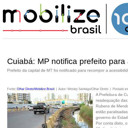
Cuiabá: MP notifica prefeito pa
Prefeito da capital de MT foi notificado para recompor a acessibi
Fonte
:
Olhar Direto/Mobilize Brasil
|
Autor
:
Wesley Santiago/Olhar Direto
|
Postado e
A Prefeitura de C
readequação das c
Rubens de Mendon
estão paralisadas
governo do Estad
Por conta disto, 