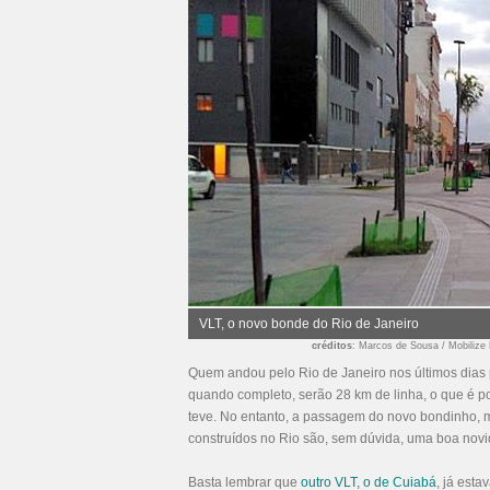
VLT, o novo bonde do Rio de Janeiro
créditos
: Marcos de Sousa / Mobilize 
Quem andou pelo Rio de Janeiro nos últimos dia
quando completo, serão 28 km de linha, o que é p
teve. No entanto, a passagem do novo bondinho, m
construídos no Rio são, sem dúvida, uma boa novi
Basta lembrar que
outro VLT, o de Cuiabá
, já est