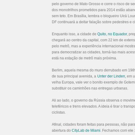
pelo governo de Mato Grosso e corre o risco de s
dos
monotrilhos prometidos para 2014
estão aband
sem teto. Em Brasília, lembra o blogueiro Uirá Lo
DF continuará a deitar falação sobre pedestres e c
Enquanto isso, a cidade de
Quito, no Equador
, pr
chegará ao centro da capital, com 22 km de exten
pelo metrô, mas a experiência internacional mostr
para democratizar as cidades, torná-las mais aces
está na estação de metrô mais próxima.
Berlim, aquela mesma do muro derrubado em 1989,
de sua principal avenida, a
Unter der Linden
,
em um
velha Europa, vale ver o bonito exemplo de Gote
substituir os caminhões nas entregas urbanas.
Ali ao lado, o governo da Rússia observa o movi
teleféricos e trens elevados. A ideia é tirar o trans
ciclistas.
Afinal, cidades foram feitas para pessoas, não par
abertura do
CityLab de Miami
.
Fechamos com ele :