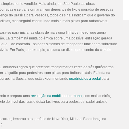
er simplesmente vendido. Mais ainda, em São Paulo, as obras
onadas e se transformaram em depósitos de lixo e moradia de pessoas
urenço do
Brasília para Pessoas
, todos os sinais indicam que o governo do
iclistas, mas seguirá construindo mais e mais pistas para automóveis.
epara-se para iniciar as obras de mais uma linha de metrô, que agora
são. Lá também há muita polêmica sobre uma possível elitização gerada
a que - ao contrário - os bons sistemas de transportes funcionam sobretudo
síveis. Em Paris, por exemplo, costuma-se dizer que o centro da cidade
 anunciou agora que pretende transformar os cerca de três quilômetros
 calçadão para pedestres, com pistas para ônibus e táxis. E ainda na
mburgo, na Suécia, que está experimentando
quadriciclos a pedal
para
mento e prepara uma
revolução na mobilidade urbana
, com mais metrôs,
porte do nível das ruas e deixá-las livres para pedestres, cadeirantes e
a carros, lembrou o ex-prefeito de Nova York, Michael Bloomberg, na
-)