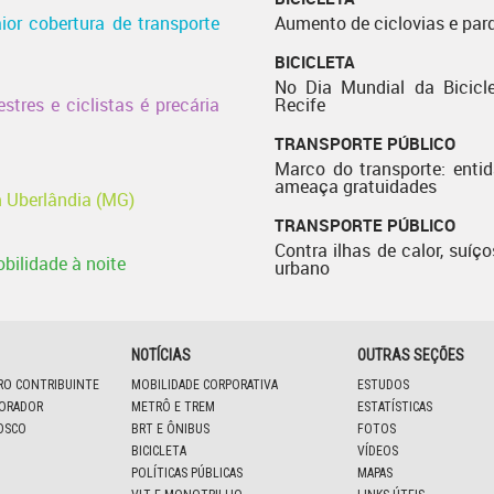
ior cobertura de transporte
Aumento de ciclovias e par
BICICLETA
No Dia Mundial da Bicicle
stres e ciclistas é precária
Recife
TRANSPORTE PÚBLICO
Marco do transporte: enti
ameaça gratuidades
 Uberlândia (MG)
TRANSPORTE PÚBLICO
Contra ilhas de calor, suíço
obilidade à noite
urbano
NOTÍCIAS
OUTRAS SEÇÕES
IRO CONTRIBUINTE
MOBILIDADE CORPORATIVA
ESTUDOS
BORADOR
METRÔ E TREM
ESTATÍSTICAS
OSCO
BRT E ÔNIBUS
FOTOS
BICICLETA
VÍDEOS
POLÍTICAS PÚBLICAS
MAPAS