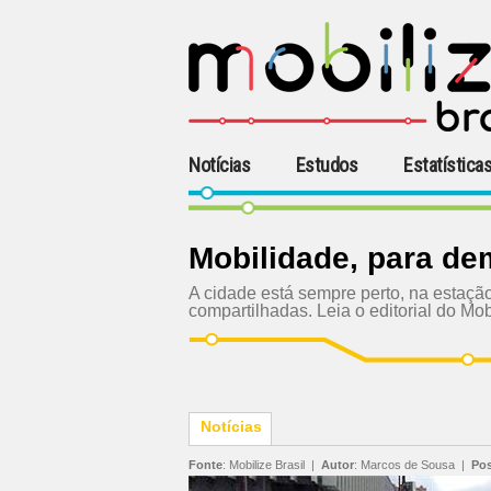
Notícias
Estudos
Estatística
Mobilidade, para de
A cidade está sempre perto, na estação
compartilhadas. Leia o editorial do Mob
Notícias
Fonte
:
Mobilize Brasil
|
Autor
:
Marcos de Sousa
|
Po