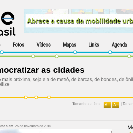
s
Fotos
Vídeos
Mapas
Links
Agenda
mocratizar as cidades
 mais próxima, seja ela de metrô, de barcas, de bondes, de ônib
ilize
Tamanho da fonte
|
Taman
stado em
:
25 de novembro de 2016
Ma