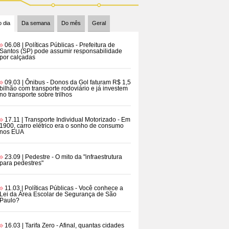
 dia
Da semana
Do mês
Geral
06.08 | Políticas Públicas
- Prefeitura de
Santos (SP) pode assumir responsabilidade
por calçadas
09.03 | Ônibus
- Donos da Gol faturam R$ 1,5
bilhão com transporte rodoviário e já investem
no transporte sobre trilhos
17.11 | Transporte Individual Motorizado
- Em
1900, carro elétrico era o sonho de consumo
nos EUA
23.09 | Pedestre
- O mito da "infraestrutura
para pedestres"
11.03 | Políticas Públicas
- Você conhece a
Lei da Área Escolar de Segurança de São
Paulo?
16.03 | Tarifa Zero
- Afinal, quantas cidades