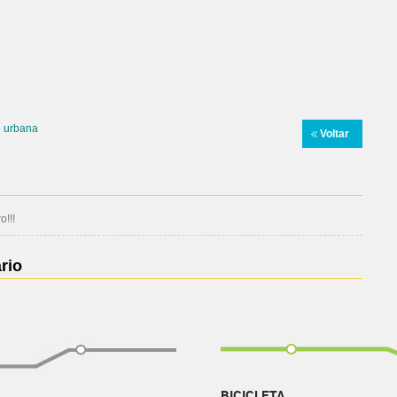
e urbana
Voltar
!!!
rio
BICICLETA