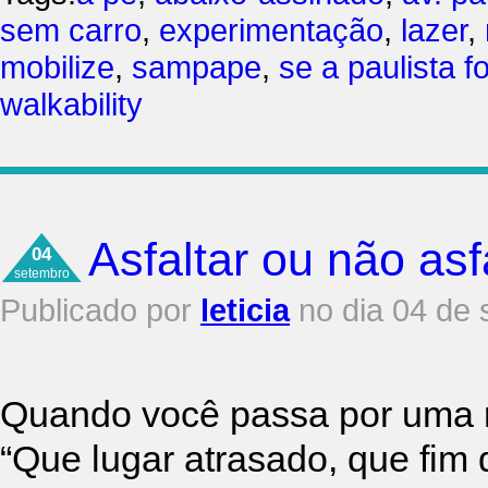
sem carro
,
experimentação
,
lazer
,
mobilize
,
sampape
,
se a paulista 
walkability
Asfaltar ou não asf
04
setembro
Publicado por
leticia
no dia 04 de
Quando você passa por uma r
“Que lugar atrasado, que fim