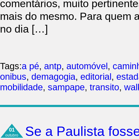
comentários, muito pertinente
mais do mesmo. Para quem ai
no dia […]
Tags:
a pé
,
antp
,
automóvel
,
camin
onibus
,
demagogia
,
editorial
,
esta
mobilidade
,
sampape
,
transito
,
walk
Se a Paulista fos
01
outubro