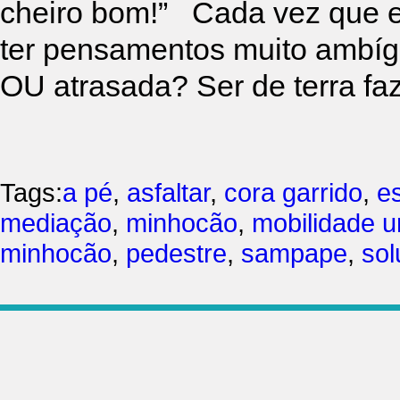
cheiro bom!” Cada vez que e
ter pensamentos muito ambígu
OU atrasada? Ser de terra fa
Tags:
a pé
,
asfaltar
,
cora garrido
,
es
mediação
,
minhocão
,
mobilidade 
minhocão
,
pedestre
,
sampape
,
so