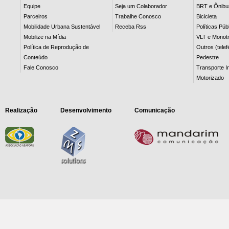
Equipe
Seja um Colaborador
BRT e Ônibu
Parceiros
Trabalhe Conosco
Bicicleta
Mobilidade Urbana Sustentável
Receba Rss
Políticas Púb
Mobilize na Mídia
VLT e Monotr
Política de Reprodução de
Outros (telef
Conteúdo
Pedestre
Fale Conosco
Transporte In
Motorizado
Realização
Desenvolvimento
Comunicação