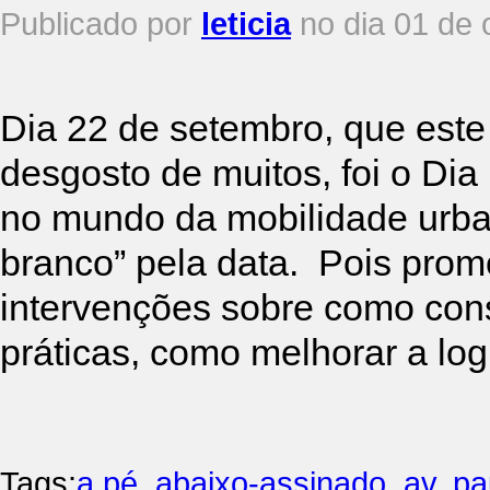
Publicado por
leticia
no dia 01 de 
Dia 22 de setembro, que est
desgosto de muitos, foi o Di
no mundo da mobilidade urb
branco” pela data. Pois prom
intervenções sobre como cons
práticas, como melhorar a log
Tags:
a pé
,
abaixo-assinado
,
av. pa