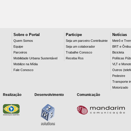
Sobre o Portal
Participe
Notícias
Quem Somos
Seja um parceiro Contribuinte
Metrô e Tre
Equipe
Seja um colaborador
BRT e Ônibu
Parceiros
Trabalhe Conosco
Bicicleta
Mobilidade Urbana Sustentável
Receba Rss
Políticas Púb
Mobilize na Mídia
VLT e Monotr
Fale Conosco
Outros (telef
Pedestre
Transporte in
Motorizado
Realização
Desenvolvimento
Comunicação