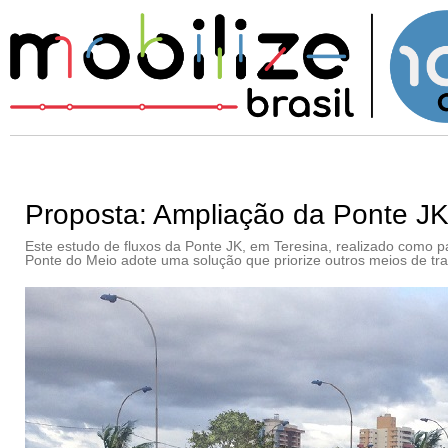
Proposta: Ampliação da Ponte JK,
Este estudo de fluxos da Ponte JK, em Teresina, realizado como pa
Ponte do Meio adote uma solução que priorize outros meios de tra