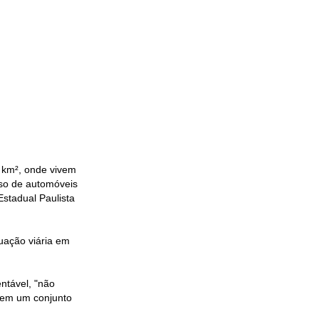
 km², onde vivem
sso de automóveis
Estadual Paulista
tuação viária em
ntável, "não
s em um conjunto