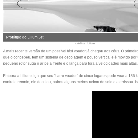
Protótipo do Lilium Jet
créditos
: Lilium
A mais recente versão de um possível táxi voador já chegou aos céus. O primeir
que o concebeu, tem um sistema de decolagem e pouso vertical e é movido por u
pequeno rotor suga o ar pela frente e o lança para fora a velocidades mais altas
Embora a Lilium diga que seu "carro voador" de cinco lugares pode voar a 186 
controle remoto, ele decolou, pairou alguns metros acima do solo e aterrissou. I