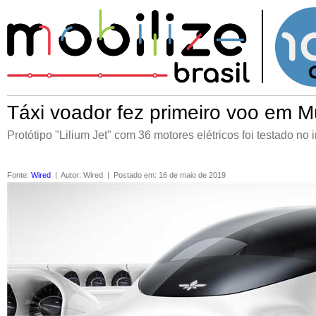
Táxi voador fez primeiro voo em 
Protótipo "Lilium Jet" com 36 motores elétricos foi testado no
Fonte
:
Wired
|
Autor
:
Wired
|
Postado em
:
16 de maio de 2019