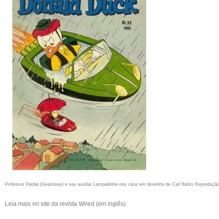
Professor Pardal (Gearloose) e seu auxiliar Lampadinha nos céus em desenho de Carl Barks
Reprodução
Leia mais
no
site da revista Wired
(em inglês).