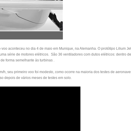
o voo aconteceu no dia 4 de maio em Munique, na Alemanha. O protótipo Lilium Jet
ma série de motores elétricos. São 36 ventiladores com dutos elétricos: dentro 
, de forma semelhante às turbinas .
km/h, seu primeiro voo foi modesto, como ocorre na maioria dos testes de aeronav
sso depois de vários meses de testes em solo.