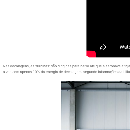
Nas decolagens, as "turbinas" são dirigidas para baixo até que a aeronave atinja
o voo com apenas 10% da energia de decolagem, segundo informações da
Lili