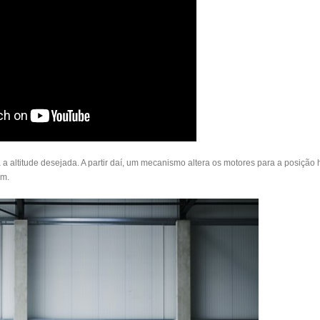
 a altitude desejada. A partir daí, um mecanismo altera os motores para a posição h
um
.