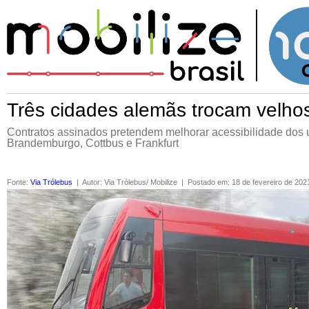
Três cidades alemãs trocam velhos
Contratos assinados pretendem melhorar acessibilidade dos 
Brandemburgo, Cottbus e Frankfurt
Fonte
:
Via Trólebus
|
Autor
:
Via Trólebus/ Mobilize
|
Postado em
:
18 de fevereiro de 202