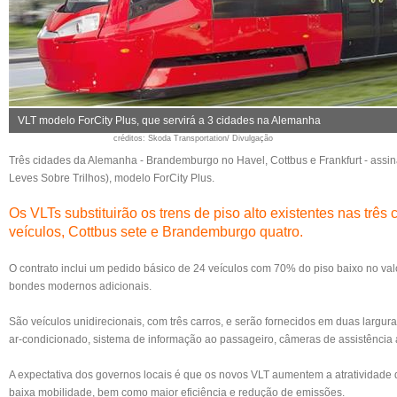
VLT modelo ForCity Plus, que servirá a 3 cidades na Alemanha
créditos
: Skoda Transportation/ Divulgação
Três cidades da Alemanha - Brandemburgo no Havel, Cottbus e Frankfurt - assin
Leves Sobre Trilhos), modelo ForCity Plus.
Os VLTs substituirão os trens de piso alto existentes nas três
veículos, Cottbus sete e Brandemburgo quatro.
O contrato inclui um pedido básico de 24 veículos com 70% do piso baixo no val
bondes modernos adicionais.
São veículos unidirecionais, com três carros, e serão fornecidos em duas largu
ar-condicionado, sistema de informação ao passageiro, câmeras de assistência a
A expectativa dos governos locais é que os novos VLT aumentem a atratividade d
baixa mobilidade, bem como maior eficiência e redução de emissões.