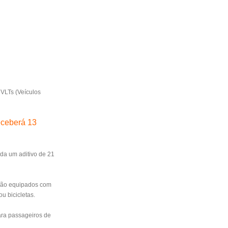
 VLTs (Veículos
receberá 13
nda um aditivo de 21
s são equipados com
u bicicletas.
ara passageiros de