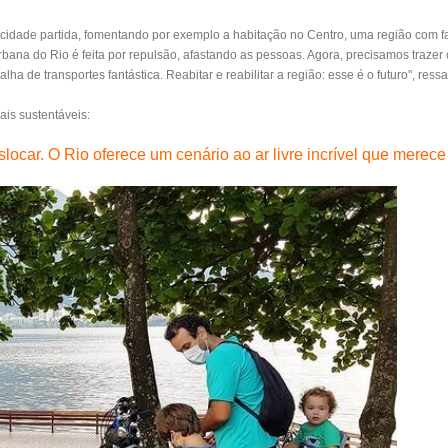
de cidade partida, fomentando por exemplo a habitação no Centro, uma região com fa
rbana do Rio é feita por repulsão, afastando as pessoas. Agora, precisamos traze
a de transportes fantástica. Reabitar e reabilitar a região: esse é o futuro", ressa
is sustentáveis:
slocar. O Rio oferece um cenário ao ar livre incrível que merece