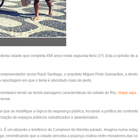
desta cidade que completa 456 anos nesta segunda-feira (1º). Esta a opinião de ati
 empreendedor social Raull Santiago, o arquiteto Miguel Pinto Guimarães, a direto
 da reportagem em que o tema é abordado mais de perto.
trevistados tendo ao fundo paisagens características da cidade do Rio,
clique aqui
.
minense:
 que se modifique a lógica da segurança pública, trocando a política de confronto
orização de espaços públicos subutilizados e abandonados:
ntes. É um absurdo o teleférico do Complexo do Alemão parado. Imagina numa est
iago, reivindicando que a cidade perceba a pujança criativa entre moradores das 