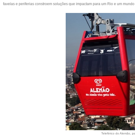
favelas e periferias constroem soluções que impactam para um Rio e um mundo
Teleférico do Alemão, p