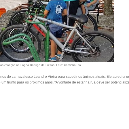
as crianças na Lagoa Rodrigo de Freitas
. Foto: Caminha Rio
planos do carnavalesco
Leandro Vieira
para sacudir os ânimos atuais. Ele acredita que
 trunfo para os próximos anos. "A vontade de estar na rua deve ser potencializa