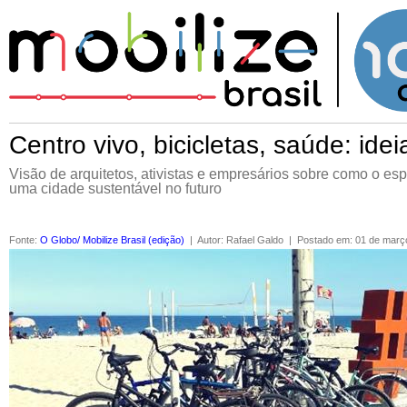
Centro vivo, bicicletas, saúde: id
Visão de arquitetos, ativistas e empresários sobre como o es
uma cidade sustentável no futuro
Fonte
:
O Globo/ Mobilize Brasil (edição)
|
Autor
:
Rafael Galdo
|
Postado em
:
01 de març