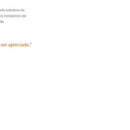
rta estrutura de
r os moradores de
lta.
 ser apreciado."