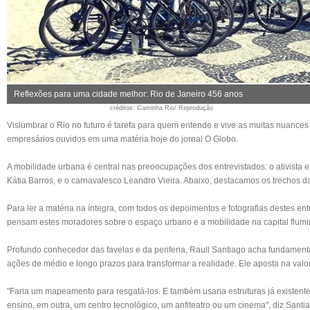
Reflexões para uma cidade melhor: Rio de Janeiro 456 anos
créditos
: Caminha Rio/ Reprodução
Vislumbrar o Rio no futuro é tarefa para quem entende e vive as muitas nuances 
empresários ouvidos em uma matéria hoje do jornal O Globo.
A mobilidade urbana é central nas preoocupações dos entrevistados: o ativista e
Kátia Barros, e o carnavalesco Leandro Vieira. Abaixo, destacamos os trechos
Para ler a matéria na íntegra, com todos os depoimentos e fotografias destes en
pensam estes moradores sobre o espaço urbano e a mobilidade na capital flu
Profundo conhecedor das favelas e da periferia,
Raull Santiago
acha fundamental
ações de médio e longo prazos para transformar a realidade. Ele aposta na val
"Faria um mapeamento para resgatá-los. E também usaria estruturas já existe
ensino, em outra, um centro tecnológico, um anfiteatro ou um cinema", diz Sant