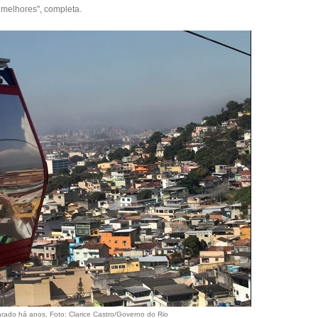
 melhores", completa.
arado há anos.
Foto: Clarice Castro/Governo do Rio