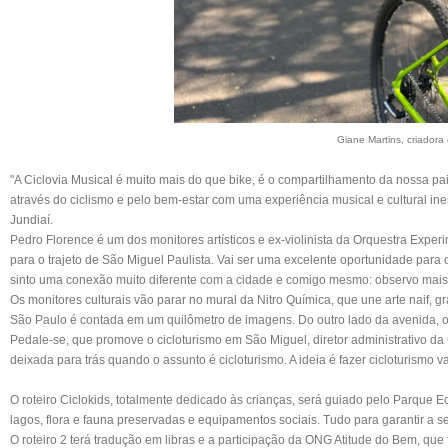
Giane Martins, criadora 
"A Ciclovia Musical é muito mais do que bike, é o compartilhamento da nossa pai
através do ciclismo e pelo bem-estar com uma experiência musical e cultural ine
Jundiaí.
Pedro Florence é um dos monitores artísticos e ex-violinista da Orquestra Exper
para o trajeto de São Miguel Paulista. Vai ser uma excelente oportunidade para 
sinto uma conexão muito diferente com a cidade e comigo mesmo: observo mais o
Os monitores culturais vão parar no mural da Nitro Química, que une arte naif, gr
São Paulo é contada em um quilômetro de imagens. Do outro lado da avenida, os
Pedale-se, que promove o cicloturismo em São Miguel, diretor administrativo da Ci
deixada para trás quando o assunto é cicloturismo. A ideia é fazer cicloturismo va
O roteiro Ciclokids, totalmente dedicado às crianças, será guiado pelo Parque 
lagos, flora e fauna preservadas e equipamentos sociais. Tudo para garantir a
O roteiro 2 terá tradução em libras e a participação da ONG Atitude do Bem, que 