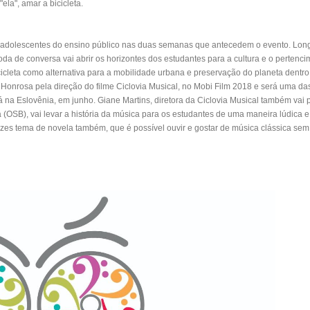
la", amar a bicicleta.
e adolescentes do ensino público nas duas semanas que antecedem o evento. Long
roda de conversa vai abrir os horizontes dos estudantes para a cultura e o pertenci
bicicleta como alternativa para a mobilidade urbana e preservação do planeta dentr
nrosa pela direção do filme Ciclovia Musical, no Mobi Film 2018 e será uma das
rá na Eslovênia, em junho. Giane Martins, diretora da Ciclovia Musical também vai pa
a (OSB), vai levar a história da música para os estudantes de uma maneira lúdica e
ezes tema de novela também, que é possível ouvir e gostar de música clássica sem 