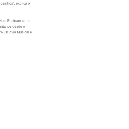
ozinhos", explica o
ovias. Ensinam como
untários desde o
A Ciclovia Musical é