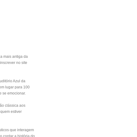
 a mais antiga da
inscrever no site
ditório Azul da
tem lugar para 100
 e se emocionar.
ão clássica aos
 quem estiver
ísticos que interagem
 contar a história do