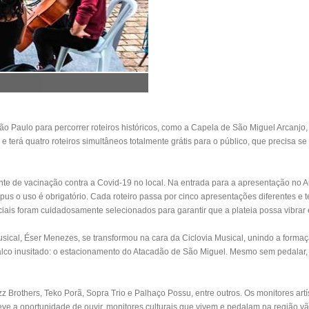
o Paulo para percorrer roteiros históricos, como a Capela de São Miguel Arcanjo,
 terá quatro roteiros simultâneos totalmente grátis para o público, que precisa se 
nte de vacinação contra a Covid-19 no local. Na entrada para a apresentação no Au
us o uso é obrigatório. Cada roteiro passa por cinco apresentações diferentes e 
peciais foram cuidadosamente selecionados para garantir que a plateia possa vibrar
usical, Éser Menezes, se transformou na cara da Ciclovia Musical, unindo a formaç
alco inusitado: o estacionamento do Atacadão de São Miguel. Mesmo sem pedalar,
 Brothers, Teko Porã, Sopra Trio e Palhaço Possu, entre outros. Os monitores art
e a oportunidade de ouvir, monitores culturais que vivem e pedalam na região vão