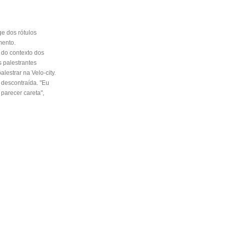
e dos rótulos
mento.
o do contexto dos
 palestrantes
lestrar na Velo-city.
 descontraída. "Eu
parecer careta",