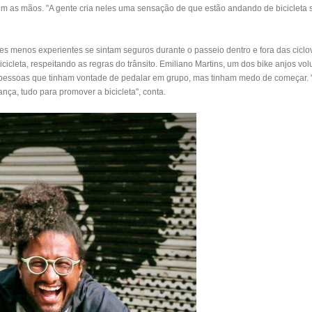
om as mãos. "A gente cria neles uma sensação de que estão andando de bicicleta s
tes menos experientes se sintam seguros durante o passeio dentro e fora das cicl
icleta, respeitando as regras do trânsito. Emiliano Martins, um dos bike anjos vol
e pessoas que tinham vontade de pedalar em grupo, mas tinham medo de começar. "
nça, tudo para promover a bicicleta", conta.