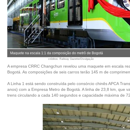
Maquete na escala 1:1 da composição do metrô de Bogotá
créditos
: Railway Gazette/Divulgação
A empresa CRRC Changchun revelou uma maquete em escala real 
Bogotá. As composições de seis carros terão 145 m de compriment
A Linha 1 está sendo construída pelo consórcio chinês APCA Tran
anos) com a Empresa Metro de Bogotá. A linha de 23,8 km, que vai
trens circulando a cada 140 segundos e capacidade máxima de 72