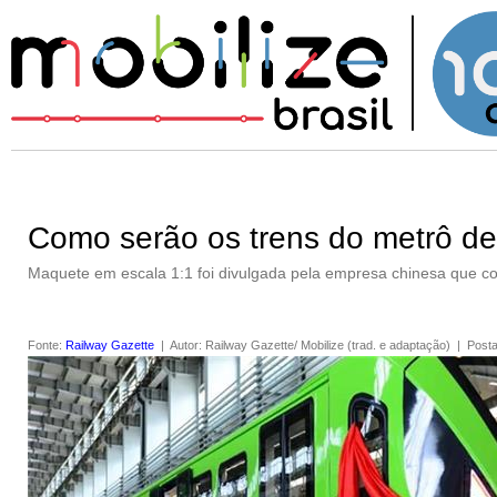
Como serão os trens do metrô d
Maquete em escala 1:1 foi divulgada pela empresa chinesa que con
Fonte
:
Railway Gazette
|
Autor
:
Railway Gazette/ Mobilize (trad. e adaptação)
|
Post