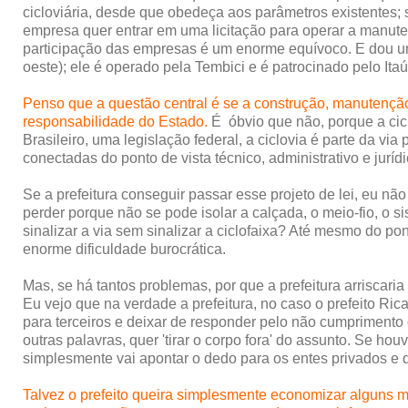
cicloviária, desde que obedeça aos parâmetros existentes; 
empresa quer entrar em uma licitação para operar a manuten
participação das empresas é um enorme equívoco. E dou um 
oeste); ele é operado pela Tembici e é patrocinado pelo It
Penso que a questão central é se a construção, manutenção 
responsabilidade do Estado.
É óbvio que não, porque a cic
Brasileiro, uma legislação federal, a ciclovia é parte da via
conectadas do ponto de vista técnico, administrativo e jurídi
Se a prefeitura conseguir passar esse projeto de lei, eu não
perder porque não se pode isolar a calçada, o meio-fio, 
sinalizar a via sem sinalizar a ciclofaixa? Até mesmo do pon
enorme dificuldade burocrática.
Mas, se há tantos problemas, por que a prefeitura arriscar
Eu vejo que na verdade a prefeitura, no caso o prefeito Ric
para terceiros e deixar de responder pelo não cumprimento 
outras palavras, quer 'tirar o corpo fora' do assunto. Se hou
simplesmente vai apontar o dedo para os entes privados e d
Talvez o prefeito queira simplesmente economizar alguns m