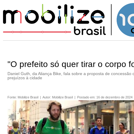
"O prefeito só quer tirar o corpo f
Daniel Guth, da Aliança Bike, fala sobre a proposta de concessão das
prejuízos à cidade
Fonte
:
Mobilize Brasil
|
Autor
:
Mobilize Brasil
|
Postado em
:
16 de dezembro de 2024