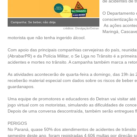
de acidentes de tr
O Departamento d
conscientização 
Campanha: Se beber, não dirija
As ações acontece
créditos
: Divulgação/Detran
Maringá, Cascavel
motorista que não tenha ingerido álcool.
Com apoio das principais companhias cervejeiras do país, reunidas
(AbrabarPR) e da Polícia Militar, o Se Liga no Trânsito é a primei
acidentes e mortes no trânsito. A campanha também marca a ret
As atividades acontecerão de quarta-feira a domingo, das 19h às
receberão material especial com dados sobre os riscos de beber e 
guardanapos.
Uma equipe de promotores e educadores do Detran vai visitar até 
jogo virtual com os motoristas, simulando as dificuldades de conce
Depois de uma conversa descontraída, também serão entregues fly
PERIGOS
No Paraná, quase 50% dos atendimentos de acidentes de trânsito
semestre deste ano, foram registradas 4.606 multas por direção so