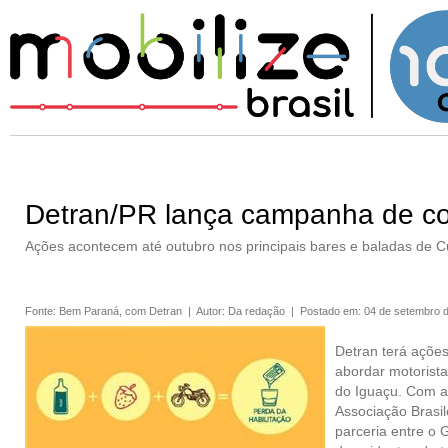
Detran/PR lança campanha de con
Ações acontecem até outubro nos principais bares e baladas de Cu
Fonte
:
Bem Paraná, com Detran
|
Autor
:
Da redação
|
Postado em
:
04 de setembro 
Detran terá açõe
abordar motorista
do Iguaçu. Com ap
Associação Brasil
parceria entre o 