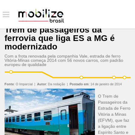
Trem de passageiros da
ferrovia que liga ES a MG é
modernizado
Com a frota renovada pela companhia Vale, estrada de ferro
Vitória-Minas começa 2014 com 56 novos carros, com padrão
europeu de qualidade
Fonte
:
O Imparcial
|
Autor
:
Da redação
|
Postado em
:
14 de janeiro de 2014
O Trem de
Passageiros da
Estrada de Ferro
Vitória a Minas
(EFVM), que faz
a ligação entre
Espírito Santo e