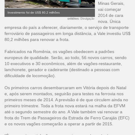
Minas Gerais,
vai começar
Investimento foi de US$ 80,2 milhões
2014 de cara
créditos
: Divulgação
nova. Única
empresa do país a oferecer, diariamente, o serviço de transporte
ferroviário de passageiros em longa distância, a Vale investiu US$
80,2 milhões para renovar a frota.
Fabricados na Romênia, os vagões obedecem a padrões
europeus de qualidade. Serão, ao todo, 56 novos carros, sendo
10 executivos e 30 econômicos, além de vagões-restaurante,
lanchonete, gerador e cadeirante (destinado a pessoas com
dificuldade de locomoção).
Os primeiros carros desembarcaram em Vitória depois do Natal
e, após serem montados, seguirão para testes na ferrovia nos
primeiros meses de 2014. A previsão é de que circulem ainda no
primeiro trimestre. Toda a frota nova estará na malha da EFVM
até o segundo semestre do ano. A Vale também vai renovar a
frota do Trem de Passageiros da Estrada de Ferro Carajás (EFC)
e os novos vagões começarão a operar a partir de 2015.