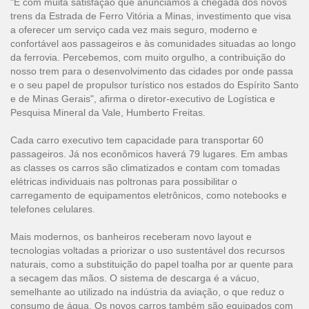
"É com muita satisfação que anunciamos a chegada dos novos
trens da Estrada de Ferro Vitória a Minas, investimento que visa
a oferecer um serviço cada vez mais seguro, moderno e
confortável aos passageiros e às comunidades situadas ao longo
da ferrovia. Percebemos, com muito orgulho, a contribuição do
nosso trem para o desenvolvimento das cidades por onde passa
e o seu papel de propulsor turístico nos estados do Espírito Santo
e de Minas Gerais", afirma o diretor-executivo de Logística e
Pesquisa Mineral da Vale, Humberto Freitas.
Cada carro executivo tem capacidade para transportar 60
passageiros. Já nos econômicos haverá 79 lugares. Em ambas
as classes os carros são climatizados e contam com tomadas
elétricas individuais nas poltronas para possibilitar o
carregamento de equipamentos eletrônicos, como notebooks e
telefones celulares.
Mais modernos, os banheiros receberam novo layout e
tecnologias voltadas a priorizar o uso sustentável dos recursos
naturais, como a substituição do papel toalha por ar quente para
a secagem das mãos. O sistema de descarga é a vácuo,
semelhante ao utilizado na indústria da aviação, o que reduz o
consumo de água. Os novos carros também são equipados com