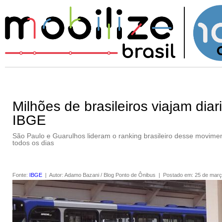
Milhões de brasileiros viajam diar
IBGE
São Paulo e Guarulhos lideram o ranking brasileiro desse movime
todos os dias
Fonte
:
IBGE
|
Autor
:
Adamo Bazani / Blog Ponto de Ônibus
|
Postado em
:
25 de març