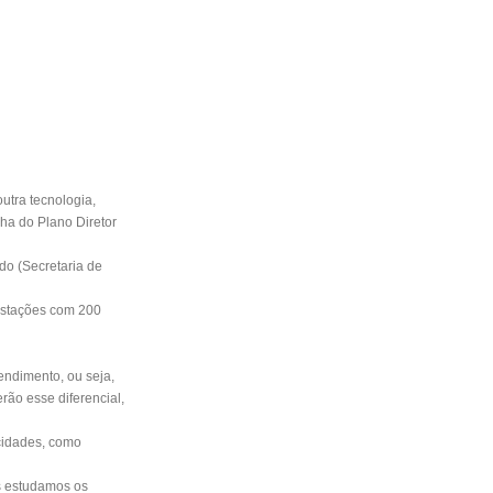
utra tecnologia,
lha do Plano Diretor
ado (Secretaria de
estações com 200
endimento, ou seja,
rão esse diferencial,
 cidades, como
ós estudamos os