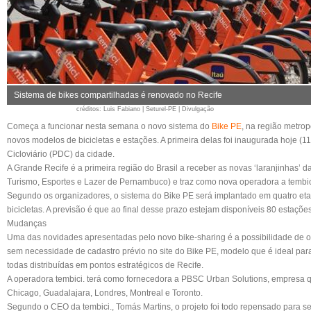
Sistema de bikes compartilhadas é renovado no Recife
créditos
: Luis Fabiano | Seturel-PE | Divulgação
Começa a funcionar nesta semana o novo sistema do
Bike PE
, na região metro
novos modelos de bicicletas e estações. A primeira delas foi inaugurada hoje (1
Cicloviário (PDC) da cidade.
A Grande Recife é a primeira região do Brasil a receber as novas ‘laranjinhas’ d
Turismo, Esportes e Lazer de Pernambuco) e traz como nova operadora a tembi
Segundo os organizadores, o sistema do Bike PE será implantado em quatro et
bicicletas. A previsão é que ao final desse prazo estejam disponíveis 80 estaçõe
Mudanças
Uma das novidades apresentadas pelo novo bike-sharing é a possibilidade de o
sem necessidade de cadastro prévio no site do Bike PE, modelo que é ideal par
todas distribuídas em pontos estratégicos de Recife.
A operadora tembici. terá como fornecedora a PBSC Urban Solutions, empresa qu
Chicago, Guadalajara, Londres, Montreal e Toronto.
Segundo o CEO da tembici., Tomás Martins, o projeto foi todo repensado para se 