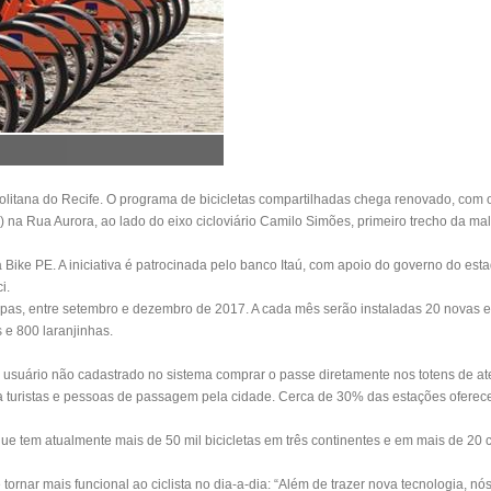
politana do Recife. O programa de bicicletas compartilhadas chega renovado, com o
1) na Rua Aurora, ao lado do eixo cicloviário Camilo Simões, primeiro trecho da ma
a Bike PE. A iniciativa é patrocinada pelo banco Itaú, com apoio do governo do est
ci.
apas, entre setembro e dezembro de 2017. A cada mês serão instaladas 20 novas 
s e 800 laranjinhas.
 usuário não cadastrado no sistema comprar o passe diretamente nos totens de at
a turistas e pessoas de passagem pela cidade. Cerca de 30% das estações oferece
e tem atualmente mais de 50 mil bicicletas em três continentes e em mais de 20
tornar mais funcional ao ciclista no dia-a-dia: “Além de trazer nova tecnologia, n