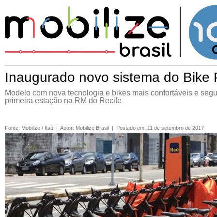
Inaugurado novo sistema do Bike
Modelo com nova tecnologia e bikes mais confortáveis e seg
primeira estação na RM do Recife
Fonte
:
Mobilize / Itaú
|
Autor
:
Mobilize Brasil
|
Postado em
:
11 de setembro de 2017