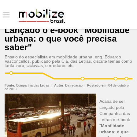
Lançado o e-book "Mobilidade
urbana: o que você precisa
saber"
Ensaio do especialista em mobilidade urbana, eng. Eduardo
Vasconcellos, publicado pela Cia. das Letras, discute temas como
tarifa zero, ciclovias, corredores etc.
Fonte
:
Companhia das Letras
|
Autor
:
Da redação
|
Postado em
:
04 de outubro
de 2013
Acaba de ser
lançado pela
Companhia das
Letras o e-book
"
Mobilidade
urbana: o que