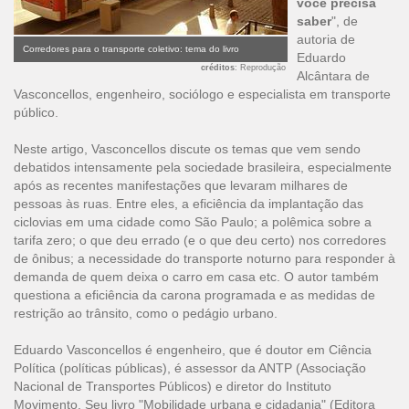
você precisa
saber
", de
autoria de
Corredores para o transporte coletivo: tema do livro
Eduardo
créditos
: Reprodução
Alcântara de
Vasconcellos, engenheiro, sociólogo e especialista em transporte
público.
Neste artigo, Vasconcellos discute os temas que vem sendo
debatidos intensamente pela sociedade brasileira, especialmente
após as recentes manifestações que levaram milhares de
pessoas às ruas. Entre eles, a eficiência da implantação das
ciclovias em uma cidade como São Paulo; a polêmica sobre a
tarifa zero; o que deu errado (e o que deu certo) nos corredores
de ônibus; a necessidade do transporte noturno para responder à
demanda de quem deixa o carro em casa etc. O autor também
questiona a eficiência da carona programada e as medidas de
restrição ao trânsito, como o pedágio urbano.
Eduardo Vasconcellos é engenheiro, que é doutor em Ciência
Política (políticas públicas), é assessor da ANTP (Associação
Nacional de Transportes Públicos) e diretor do Instituto
Movimento. Seu livro "Mobilidade urbana e cidadania" (Editora