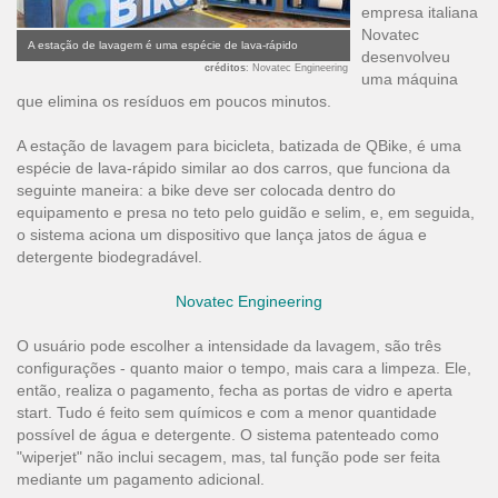
empresa italiana
Novatec
A estação de lavagem é uma espécie de lava-rápido
desenvolveu
créditos
: Novatec Engineering
uma máquina
que elimina os resíduos em poucos minutos.
A estação de lavagem para bicicleta, batizada de QBike, é uma
espécie de lava-rápido similar ao dos carros, que funciona da
seguinte maneira: a bike deve ser colocada dentro do
equipamento e presa no teto pelo guidão e selim, e, em seguida,
o sistema aciona um dispositivo que lança jatos de água e
detergente biodegradável.
Novatec Engineering
O usuário pode escolher a intensidade da lavagem, são três
configurações - quanto maior o tempo, mais cara a limpeza. Ele,
então, realiza o pagamento, fecha as portas de vidro e aperta
start. Tudo é feito sem químicos e com a menor quantidade
possível de água e detergente. O sistema patenteado como
"wiperjet" não inclui secagem, mas, tal função pode ser feita
mediante um pagamento adicional.