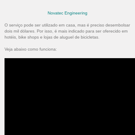
Novatec Engineering
O serviço pode ser utilizado em casa, mas é preciso desembolsar
dois mil dólares. Por isso, é mais indicado para ser oferecido em
hotéis, bike shops e lojas de aluguel de bicicletas.
Veja abaixo como funciona: