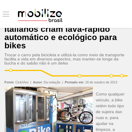
Italianos criam lava-rápido
automático e ecológico para
bikes
Trocar o carro pela bicicleta e utilizá-la como meio de transporte
facilita a vida em diversos aspectos, mas manter-se longe da
bucha e do sabão não é um deles
Fonte
:
CicloVivo
|
Autor
:
Da redação
|
Postado em
:
18 de outubro de 2013
Como qualquer
veículo, a bike
retém todo tipo
de sujeira das
ruas e, para
ajudar na
limpeza, a