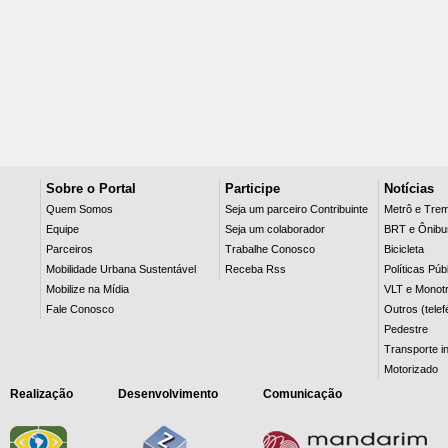
Sobre o Portal
Participe
Notícias
Quem Somos
Seja um parceiro Contribuinte
Metrô e Tre
Equipe
Seja um colaborador
BRT e Ônibu
Parceiros
Trabalhe Conosco
Bicicleta
Mobilidade Urbana Sustentável
Receba Rss
Políticas Púb
Mobilize na Mídia
VLT e Monotr
Fale Conosco
Outros (telef
Pedestre
Transporte in
Motorizado
Realização
Desenvolvimento
Comunicação