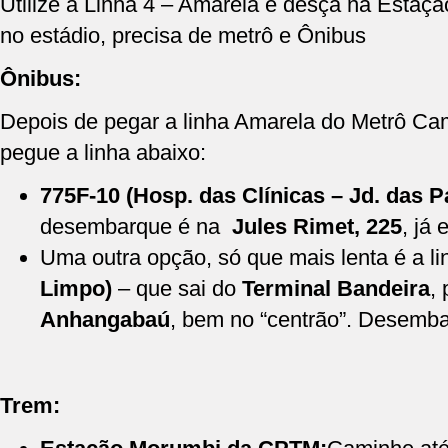
Utilize a Linha 4 – Amarela e desça na Estaç
no estádio, precisa de metrô e Ônibus
Ônibus:
Depois de pegar a linha Amarela do Metrô Cam
pegue a linha abaixo:
775F-10
(Hosp. das Clínicas – Jd. das 
desembarque é na
Jules Rimet, 225
, já 
Uma outra opção, só que mais lenta é a l
Limpo)
– que sai do
Terminal Bandeira
,
Anhangabaú
, bem no “centrão”. Desemba
Trem: