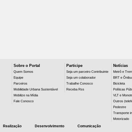
Sobre o Portal
Participe
Notícias
Quem Somos
Seja um parceiro Contribuinte
Metrô e Tre
Equipe
Seja um colaborador
BRT e Ônibu
Parceiros
Trabalhe Conosco
Bicicleta
Mobilidade Urbana Sustentável
Receba Rss
Políticas Púb
Mobilize na Mídia
VLT e Monotr
Fale Conosco
Outros (telef
Pedestre
Transporte in
Motorizado
Realização
Desenvolvimento
Comunicação