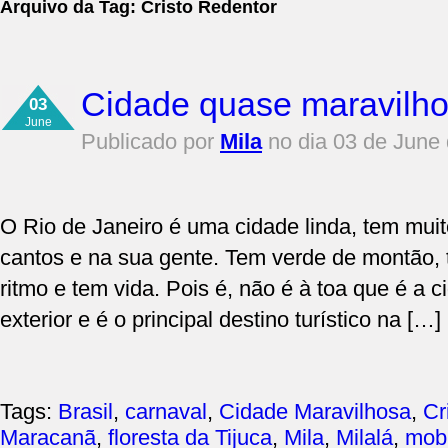
Arquivo da Tag:
Cristo Redentor
Cidade quase maravilh
03
June
Publicado por
Mila
no dia 03 de June
O Rio de Janeiro é uma cidade linda, tem muit
cantos e na sua gente. Tem verde de montão,
ritmo e tem vida. Pois é, não é à toa que é a
exterior e é o principal destino turístico na […]
Tags:
Brasil
,
carnaval
,
Cidade Maravilhosa
,
Cr
Maracanã
,
floresta da Tijuca
,
Mila
,
Milalá
,
mobi