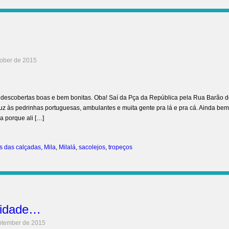
tober de 2015
s descobertas boas e bem bonitas. Oba! Saí da Pça da República pela Rua Barão 
uz às pedrinhas portuguesas, ambulantes e muita gente pra lá e pra cá. Ainda bem
a porque ali […]
s das calçadas
,
Mila
,
Milalá
,
sacolejos
,
tropeços
cidade…
ptember de 2015