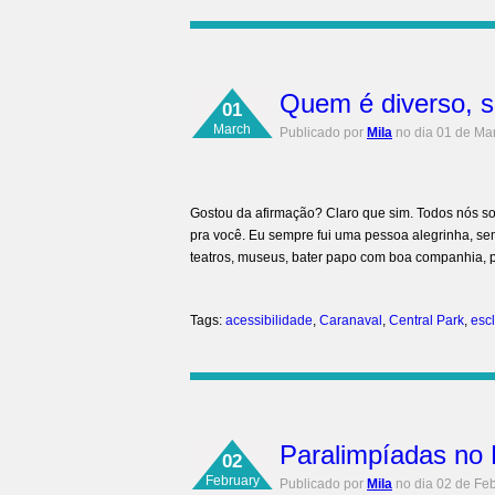
Quem é diverso, se
01
March
Publicado por
Mila
no dia 01 de Ma
Gostou da afirmação? Claro que sim. Todos nós som
pra você. Eu sempre fui uma pessoa alegrinha, sem
teatros, museus, bater papo com boa companhia, pu
Tags:
acessibilidade
,
Caranaval
,
Central Park
,
escl
Paralimpíadas no 
02
February
Publicado por
Mila
no dia 02 de Fe