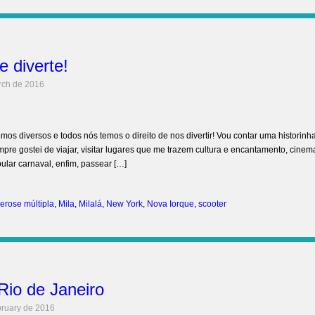
 diverte!
rch de 2016
os diversos e todos nós temos o direito de nos divertir! Vou contar uma historinh
pre gostei de viajar, visitar lugares que me trazem cultura e encantamento, cinem
lar carnaval, enfim, passear […]
erose múltipla
,
Mila
,
Milalá
,
New York
,
Nova Iorque
,
scooter
Rio de Janeiro
bruary de 2016