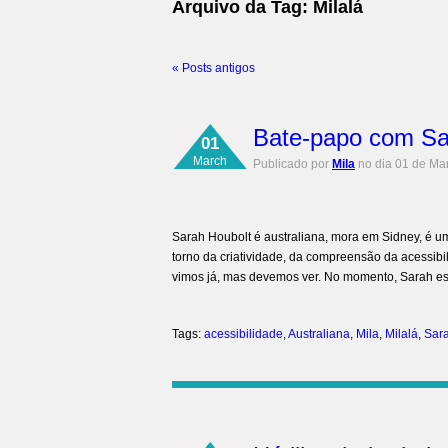
Arquivo da Tag:
Milalá
«
Posts antigos
Bate-papo com Sa
01
March
Publicado por
Mila
no dia 01 de Ma
Sarah Houbolt é australiana, mora em Sidney, é um
torno da criatividade, da compreensão da acessib
vimos já, mas devemos ver. No momento, Sarah es
Tags:
acessibilidade
,
Australiana
,
Mila
,
Milalá
,
Sar