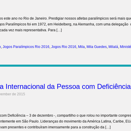
 este ano no Rio de Janeiro. Prestigiar nossos atletas paralímpicos será mais qu
 Jogos Paralímpicos foi em 1972, em Heidelberg, na Alemanha, com uma delegação
é cada vez mais representativa. Para […]
o
,
Jogos Paralímpicos Rio 2016
,
Jogos Rio 2016
,
Mila
,
Mila Guedes
,
Milalá
,
Ministé
a Internacional da Pessoa com Deficiência
vember de 2015
om Deficiência – 3 de dezembro -, compartilho o que rolou no importante congre
recentemente em São Paulo. Lideranças do movimento da América Latina, Caribe, EU
tavam presentes e contribuíram imensamente para a construção da […]