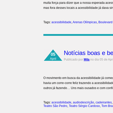
muita força para dizer que a nossa esperada acess
mas fora desses locais a acessibilidade já dava s
Tags:
acessibilidade
,
Arenas Olímpicas
,
Boulevard
Notícias boas e b
05
April
Publicado por
Mila
no dia 05 de Apr
O movimento em busca da acessibilidade já começa
havia um corre-corre feliz trazendo a acessibilid
outros já fazendo… Uns mais ousados e com confia
Tags:
acessibilidade
,
audiodescrição
,
cadeirantes
Teatro São Pedro
,
Teatro Sérgio Cardoso
,
Tom Bras