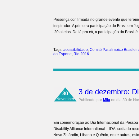
Presença confirmada no grande evento que teremos
inspirador. A primeira participação do Brasil em
20 atletas. De lá pra cá, a participação do Brasil 
Tags:
acessibilidade
,
Comitê Paralímpico Brasileir
do Esporte
,
Rio 2016
3 de dezembro: Di
30
November
Publicado por
Mila
no dia 30 de No
Em comemoração ao Dia Internacional da Pessoa c
Disability Alliance International – IDA, sediado 
Nova Zelândia, Líbano e Quênia, entre outros, es