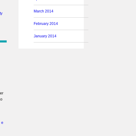
March 2014
ty
February 2014
January 2014
er
ao
 e