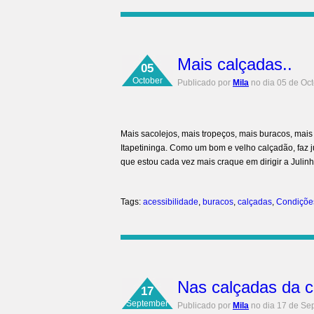
Mais calçadas..
05
October
Publicado por
Mila
no dia 05 de Oc
Mais sacolejos, mais tropeços, mais buracos, mai
Itapetininga. Como um bom e velho calçadão, faz j
que estou cada vez mais craque em dirigir a Julinh
Tags:
acessibilidade
,
buracos
,
calçadas
,
Condiçõe
Nas calçadas da 
17
September
Publicado por
Mila
no dia 17 de Se