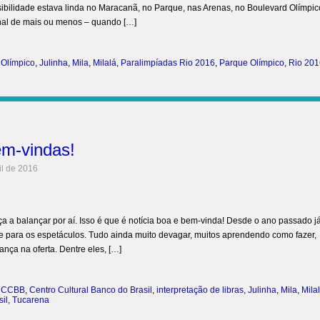
ibilidade estava linda no Maracanã, no Parque, nas Arenas, no Boulevard Olímpic
inal de mais ou menos – quando […]
 Olímpico
,
Julinha
,
Mila
,
Milalá
,
Paralimpíadas Rio 2016
,
Parque Olímpico
,
Rio 201
em-vindas!
il de 2016
 a balançar por aí. Isso é que é notícia boa e bem-vinda! Desde o ano passado j
ade para os espetáculos. Tudo ainda muito devagar, muitos aprendendo como fazer,
nça na oferta. Dentre eles, […]
,
CCBB
,
Centro Cultural Banco do Brasil
,
interpretação de libras
,
Julinha
,
Mila
,
Mila
il
,
Tucarena