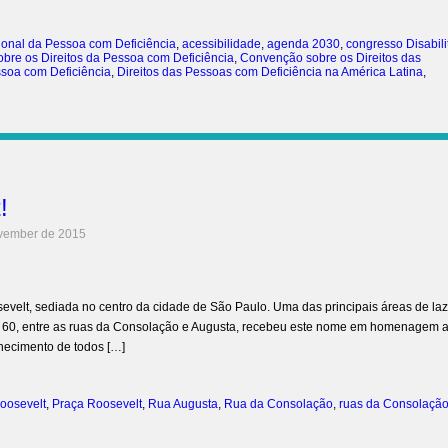
ional da Pessoa com Deficiência
,
acessibilidade
,
agenda 2030
,
congresso Disabili
re os Direitos da Pessoa com Deficiência
,
Convenção sobre os Direitos das
ssoa com Deficiência
,
Direitos das Pessoas com Deficiência na América Latina
,
!
vember de 2015
evelt, sediada no centro da cidade de São Paulo. Uma das principais áreas de laz
de 60, entre as ruas da Consolação e Augusta, recebeu este nome em homenagem 
hecimento de todos […]
Roosevelt
,
Praça Roosevelt
,
Rua Augusta
,
Rua da Consolação
,
ruas da Consolação