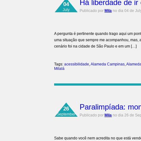
Há liberdade de ir 
04
July
Publicado por
Mila
no dia 04 de Jul
A pergunta é pertinente quando trago aqui um pon
uma situação que sempre me acompanhou, mas, até 
cenário foi na cidade de São Paulo e em um […]
Tags:
acessibilidade
,
Alameda Campinas
,
Alameda
Milalá
Paralimpíada: mom
26
September
Publicado por
Mila
no dia 26 de Se
Sabe quando você nem acredita no que está vendo