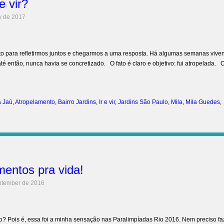
e vir?
y de 2017
to para refletirmos juntos e chegarmos a uma resposta. Há algumas semanas viven
então, nunca havia se concretizado. O fato é claro e objetivo: fui atropelada. 
 Jaú
,
Atropelamento
,
Bairro Jardins
,
Ir e vir
,
Jardins São Paulo
,
Mila
,
Mila Guedes
,
entos pra vida!
ptember de 2016
? Pois é, essa foi a minha sensação nas Paralimpíadas Rio 2016. Nem preciso fa