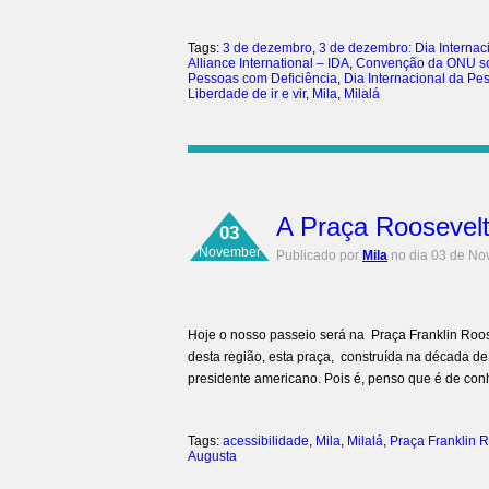
Tags:
3 de dezembro
,
3 de dezembro: Dia Internac
Alliance International – IDA
,
Convenção da ONU sob
Pessoas com Deficiência
,
Dia Internacional da Pe
Liberdade de ir e vir
,
Mila
,
Milalá
A Praça Roosevelt
03
November
Publicado por
Mila
no dia 03 de No
Hoje o nosso passeio será na Praça Franklin Roos
desta região, esta praça, construída na década 
presidente americano. Pois é, penso que é de con
Tags:
acessibilidade
,
Mila
,
Milalá
,
Praça Franklin 
Augusta