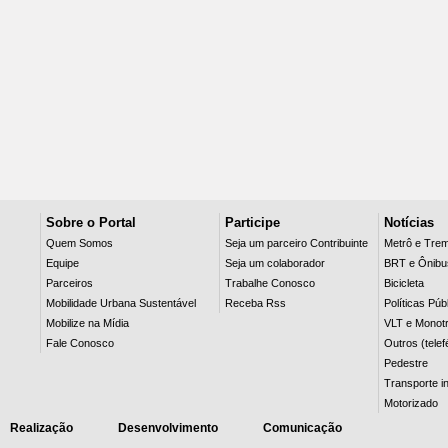
Sobre o Portal
Participe
Notícias
Quem Somos
Seja um parceiro Contribuinte
Metrô e Tre
Equipe
Seja um colaborador
BRT e Ônibu
Parceiros
Trabalhe Conosco
Bicicleta
Mobilidade Urbana Sustentável
Receba Rss
Políticas Púb
Mobilize na Mídia
VLT e Monotr
Fale Conosco
Outros (telef
Pedestre
Transporte in
Motorizado
Realização
Desenvolvimento
Comunicação