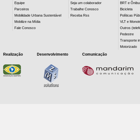
Equipe
Seja um colaborador
BRT e Ônibu
Parceiros
Trabalhe Conosco
Bicicleta
Mobilidade Urbana Sustentável
Receba Rss
Políticas Púb
Mobilize na Mídia
VLT e Monotr
Fale Conosco
Outros (telef
Pedestre
Transporte in
Motorizado
Realização
Desenvolvimento
Comunicação