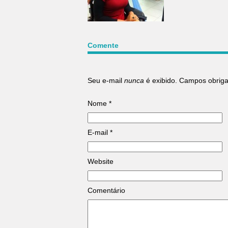
Comente
Seu e-mail
nunca
é exibido. Campos obrig
Nome
*
E-mail
*
Website
Comentário