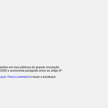
alados em vias públicas de grande circulação
2000 e acrescenta parágrafo único ao artigo 9º.
 post
.
Post a comment
or leave a trackback: